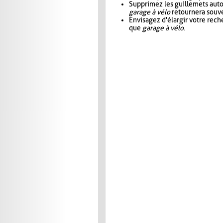
Supprimez les guillemets aut
garage à vélo
retournera souve
Envisagez d'élargir votre rec
que
garage à vélo
.