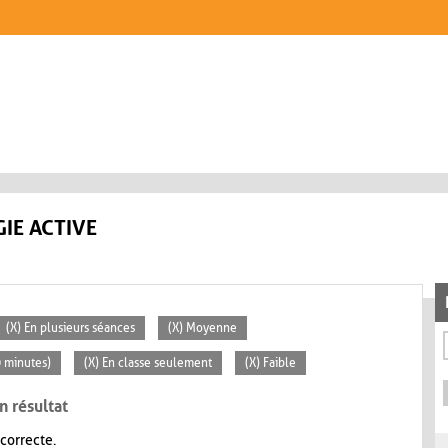
IE ACTIVE
(X) En plusieurs séances
(X) Moyenne
0 minutes)
(X) En classe seulement
(X) Faible
n résultat
 correcte.