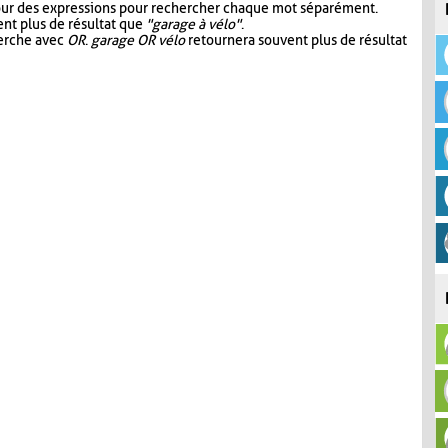
our des expressions pour rechercher chaque mot séparément.
nt plus de résultat que
"garage à vélo"
.
herche avec
OR
.
garage OR vélo
retournera souvent plus de résultat