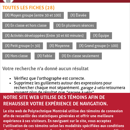
TOUTES LES FICHES (28)
(X) Moyen groupe (entre 30 et 100)
(X) Élevée
(X) En classe et hors classe
(X) En plusieurs séances
(X) Activités développées (Entre 30 et 60 minutes)
(X) Équipe
(X) Petit groupe (< 30)
(X) Moyenne
(X) Grand groupe (> 100)
(X) Hors classe
(X) Faible
(X) En classe seulement
Votre recherche n'a donné aucun résultat
Vérifiez que l'orthographe est correcte.
Supprimez les guillemets autour des expressions pour
rechercher chaque mot séparément.
garage à vélo
retournera
souvent plus de résultat que
"garage à vélo"
.
NOTRE SITE WEB UTILISE DES TÉMOINS AFIN DE
Envisagez d'élargir votre recherche avec
OR
.
garage OR vélo
retournera souvent plus de résultat que
garage à vélo
.
REHAUSSER VOTRE EXPÉRIENCE DE NAVIGATION.
Le site web de Polytechnique Montréal utilise des témoins de connexion
afin de recueillir des statistiques générales et offrir une meilleure
expérience à ses visiteurs. En naviguant sur le site, vous acceptez
l’utilisation de ces témoins selon les modalités spécifiées aux conditions