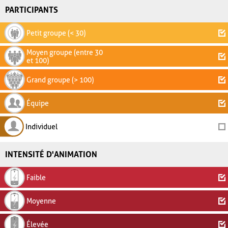
PARTICIPANTS
Petit groupe (< 30)
Moyen groupe (entre 30
et 100)
Grand groupe (> 100)
Équipe
Individuel
INTENSITÉ D'ANIMATION
Faible
Moyenne
Élevée