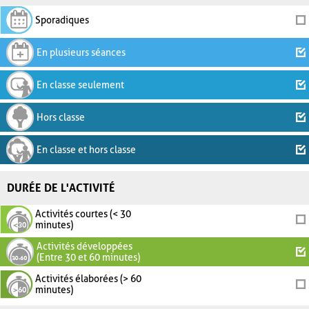
Sporadiques
En plusieurs séances
En classe seulement
Hors classe
En classe et hors classe
DURÉE DE L'ACTIVITÉ
Activités courtes (< 30
minutes)
Activités développées
(Entre 30 et 60 minutes)
Activités élaborées (> 60
minutes)