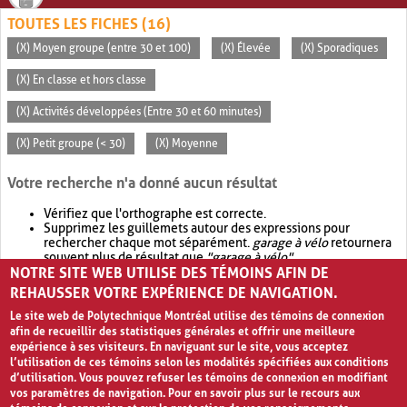
TOUTES LES FICHES (16)
(X) Moyen groupe (entre 30 et 100)
(X) Élevée
(X) Sporadiques
(X) En classe et hors classe
(X) Activités développées (Entre 30 et 60 minutes)
(X) Petit groupe (< 30)
(X) Moyenne
Votre recherche n'a donné aucun résultat
Vérifiez que l'orthographe est correcte.
Supprimez les guillemets autour des expressions pour
rechercher chaque mot séparément.
garage à vélo
retournera
souvent plus de résultat que
"garage à vélo"
.
NOTRE SITE WEB UTILISE DES TÉMOINS AFIN DE
Envisagez d'élargir votre recherche avec
OR
.
garage OR vélo
retournera souvent plus de résultat que
garage à vélo
.
REHAUSSER VOTRE EXPÉRIENCE DE NAVIGATION.
Le site web de Polytechnique Montréal utilise des témoins de connexion
afin de recueillir des statistiques générales et offrir une meilleure
expérience à ses visiteurs. En naviguant sur le site, vous acceptez
l’utilisation de ces témoins selon les modalités spécifiées aux conditions
d’utilisation. Vous pouvez refuser les témoins de connexion en modifiant
vos paramètres de navigation. Pour en savoir plus sur le recours aux