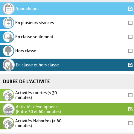
Sporadiques
En plusieurs séances
En classe seulement
Hors classe
En classe et hors classe
DURÉE DE L'ACTIVITÉ
Activités courtes (< 30
minutes)
Activités développées
(Entre 30 et 60 minutes)
Activités élaborées (> 60
minutes)