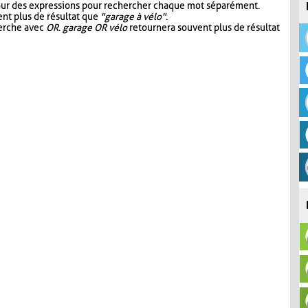
our des expressions pour rechercher chaque mot séparément.
nt plus de résultat que
"garage à vélo"
.
herche avec
OR
.
garage OR vélo
retournera souvent plus de résultat