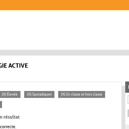
IE ACTIVE
(X) Élevée
(X) Sporadiques
(X) En classe et hors classe
n résultat
 correcte.