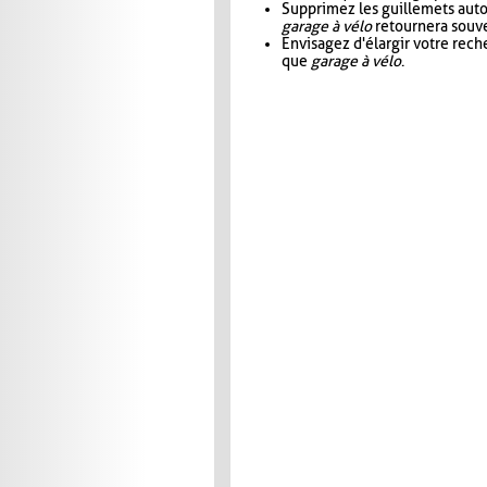
Supprimez les guillemets aut
garage à vélo
retournera souve
Envisagez d'élargir votre rec
que
garage à vélo
.