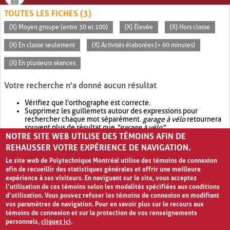
TOUTES LES FICHES (3)
(X) Moyen groupe (entre 30 et 100)
(X) Élevée
(X) Hors classe
(X) En classe seulement
(X) Activités élaborées (> 60 minutes)
(X) En plusieurs séances
Votre recherche n'a donné aucun résultat
Vérifiez que l'orthographe est correcte.
Supprimez les guillemets autour des expressions pour
rechercher chaque mot séparément.
garage à vélo
retournera
souvent plus de résultat que
"garage à vélo"
.
NOTRE SITE WEB UTILISE DES TÉMOINS AFIN DE
Envisagez d'élargir votre recherche avec
OR
.
garage OR vélo
retournera souvent plus de résultat que
garage à vélo
.
REHAUSSER VOTRE EXPÉRIENCE DE NAVIGATION.
Le site web de Polytechnique Montréal utilise des témoins de connexion
afin de recueillir des statistiques générales et offrir une meilleure
expérience à ses visiteurs. En naviguant sur le site, vous acceptez
l’utilisation de ces témoins selon les modalités spécifiées aux conditions
d’utilisation. Vous pouvez refuser les témoins de connexion en modifiant
vos paramètres de navigation. Pour en savoir plus sur le recours aux
témoins de connexion et sur la protection de vos renseignements
personnels,
cliquez ici
.
Avis de confidentialité et conditions d’utilisation