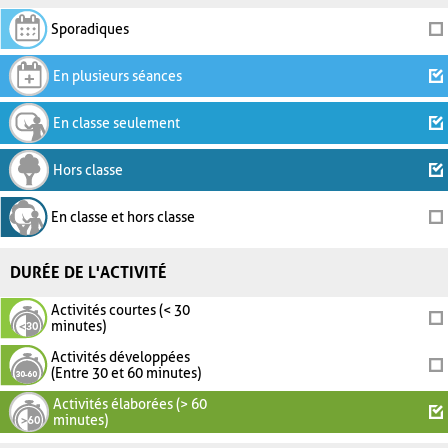
Sporadiques
En plusieurs séances
En classe seulement
Hors classe
En classe et hors classe
DURÉE DE L'ACTIVITÉ
Activités courtes (< 30
minutes)
Activités développées
(Entre 30 et 60 minutes)
Activités élaborées (> 60
minutes)