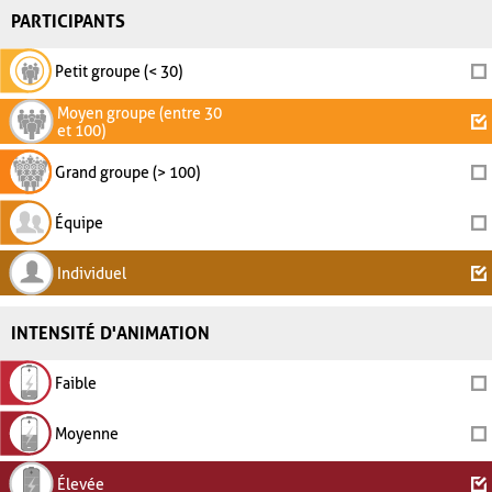
PARTICIPANTS
Petit groupe (< 30)
Moyen groupe (entre 30
et 100)
Grand groupe (> 100)
Équipe
Individuel
INTENSITÉ D'ANIMATION
Faible
Moyenne
Élevée