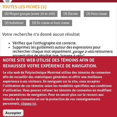
TOUTES LES FICHES (2)
(X) Moyen groupe (entre 30 et 100)
(X) Élevée
(X) Hors classe
(X) Individuel
(X) En classe et hors classe
Votre recherche n'a donné aucun résultat
Vérifiez que l'orthographe est correcte.
Supprimez les guillemets autour des expressions pour
rechercher chaque mot séparément.
garage à vélo
retournera
souvent plus de résultat que
"garage à vélo"
.
NOTRE SITE WEB UTILISE DES TÉMOINS AFIN DE
Envisagez d'élargir votre recherche avec
OR
.
garage OR vélo
retournera souvent plus de résultat que
garage à vélo
.
REHAUSSER VOTRE EXPÉRIENCE DE NAVIGATION.
Le site web de Polytechnique Montréal utilise des témoins de connexion
afin de recueillir des statistiques générales et offrir une meilleure
expérience à ses visiteurs. En naviguant sur le site, vous acceptez
l’utilisation de ces témoins selon les modalités spécifiées aux conditions
d’utilisation. Vous pouvez refuser les témoins de connexion en modifiant
vos paramètres de navigation. Pour en savoir plus sur le recours aux
témoins de connexion et sur la protection de vos renseignements
personnels,
cliquez ici
.
Avis de confidentialité et conditions d’utilisation
Accepter