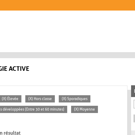
IE ACTIVE
(X) Élevée
(X) Hors classe
(X) Sporadiques
tés développées (Entre 30 et 60 minutes)
(X) Moyenne
n résultat