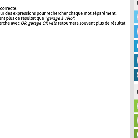
 correcte.
our des expressions pour rechercher chaque mot séparément.
nt plus de résultat que
"garage à vélo"
.
herche avec
OR
.
garage OR vélo
retournera souvent plus de résultat