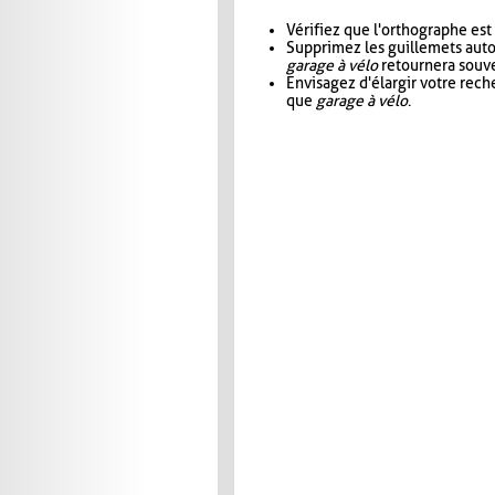
Vérifiez que l'orthographe est
Supprimez les guillemets aut
garage à vélo
retournera souve
Envisagez d'élargir votre rec
que
garage à vélo
.