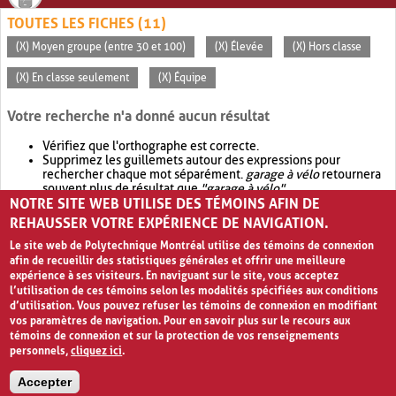
TOUTES LES FICHES (11)
(X) Moyen groupe (entre 30 et 100)
(X) Élevée
(X) Hors classe
(X) En classe seulement
(X) Équipe
Votre recherche n'a donné aucun résultat
Vérifiez que l'orthographe est correcte.
Supprimez les guillemets autour des expressions pour
rechercher chaque mot séparément.
garage à vélo
retournera
souvent plus de résultat que
"garage à vélo"
.
NOTRE SITE WEB UTILISE DES TÉMOINS AFIN DE
Envisagez d'élargir votre recherche avec
OR
.
garage OR vélo
retournera souvent plus de résultat que
garage à vélo
.
REHAUSSER VOTRE EXPÉRIENCE DE NAVIGATION.
Le site web de Polytechnique Montréal utilise des témoins de connexion
afin de recueillir des statistiques générales et offrir une meilleure
expérience à ses visiteurs. En naviguant sur le site, vous acceptez
l’utilisation de ces témoins selon les modalités spécifiées aux conditions
d’utilisation. Vous pouvez refuser les témoins de connexion en modifiant
vos paramètres de navigation. Pour en savoir plus sur le recours aux
témoins de connexion et sur la protection de vos renseignements
personnels,
cliquez ici
.
Avis de confidentialité et conditions d’utilisation
Accepter