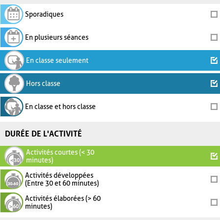
Sporadiques
En plusieurs séances
En classe seulement
Hors classe
En classe et hors classe
DURÉE DE L'ACTIVITÉ
Activités courtes (< 30
minutes)
Activités développées
(Entre 30 et 60 minutes)
Activités élaborées (> 60
minutes)