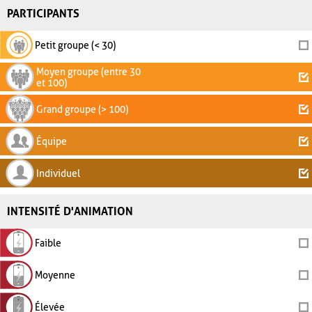
PARTICIPANTS
Petit groupe (< 30)
Moyen groupe (entre 30
et 100)
Grand groupe (> 100)
Équipe
Individuel
INTENSITÉ D'ANIMATION
Faible
Moyenne
Élevée