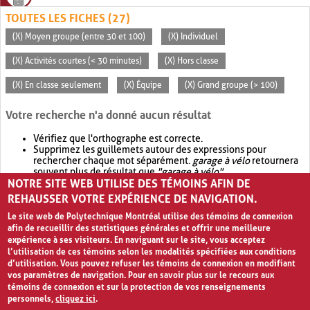
TOUTES LES FICHES (27)
(X) Moyen groupe (entre 30 et 100)
(X) Individuel
(X) Activités courtes (< 30 minutes)
(X) Hors classe
(X) En classe seulement
(X) Équipe
(X) Grand groupe (> 100)
Votre recherche n'a donné aucun résultat
Vérifiez que l'orthographe est correcte.
Supprimez les guillemets autour des expressions pour
rechercher chaque mot séparément.
garage à vélo
retournera
souvent plus de résultat que
"garage à vélo"
.
NOTRE SITE WEB UTILISE DES TÉMOINS AFIN DE
Envisagez d'élargir votre recherche avec
OR
.
garage OR vélo
retournera souvent plus de résultat que
garage à vélo
.
REHAUSSER VOTRE EXPÉRIENCE DE NAVIGATION.
Le site web de Polytechnique Montréal utilise des témoins de connexion
afin de recueillir des statistiques générales et offrir une meilleure
expérience à ses visiteurs. En naviguant sur le site, vous acceptez
l’utilisation de ces témoins selon les modalités spécifiées aux conditions
d’utilisation. Vous pouvez refuser les témoins de connexion en modifiant
vos paramètres de navigation. Pour en savoir plus sur le recours aux
témoins de connexion et sur la protection de vos renseignements
personnels,
cliquez ici
.
Avis de confidentialité et conditions d’utilisation