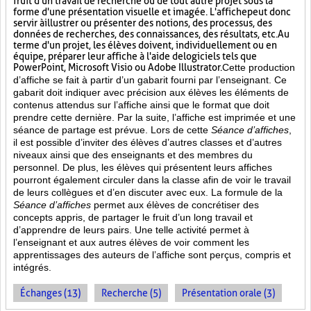
fruit d'un travail de recherche ou de tout autre projet sous la
forme d'une présentation visuelle et imagée. L'affiche
peut donc
servir à illustrer ou présenter des notions, des processus, des
données de recherches, des connaissances, des résultats, etc. Au
terme d'un projet, les élèves doivent, individuellement ou en
équipe, préparer leur affiche à l'aide de logiciels tels que
PowerPoint, Microsoft Visio ou Adobe Illustrator.
Cette production
d’affiche se fait à partir d’un gabarit fourni par l’enseignant. Ce
gabarit doit indiquer avec précision aux élèves les éléments de
contenus attendus sur l’affiche ainsi que le format que doit
prendre cette dernière. Par la suite, l’affiche est imprimée et une
séance de partage est prévue. Lors de cette
Séance d’affiches
,
il est possible d’inviter des élèves d’autres classes et d’autres
niveaux ainsi que des enseignants et des membres du
personnel. De plus, les élèves qui présentent leurs affiches
pourront également circuler dans la classe afin de voir le travail
de leurs collègues et d’en discuter avec eux. La formule de la
Séance d’affiches
permet aux élèves de concrétiser des
concepts appris, de partager le fruit
d’un long travail et
d’apprendre de leurs pairs. Une telle activité permet à
l’enseignant et aux autres élèves de voir comment les
apprentissages des auteurs de l’affiche sont perçus, compris et
intégrés.
Échanges (13)
Recherche (5)
Présentation orale (3)