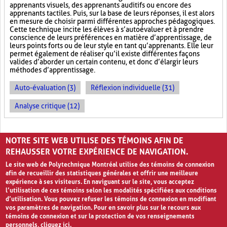
apprenants visuels, des apprenants auditifs ou encore des
apprenants tactiles. Puis, sur la base de leurs réponses, il est alors
en mesure de choisir parmi différentes approches pédagogiques.
Cette technique incite les élèves à s’autoévaluer et à prendre
conscience de leurs préférences en matière d’apprentissage, de
leurs points forts ou de leur style en tant qu’apprenants. Elle leur
permet également de réaliser qu’il existe différentes façons
valides d’aborder un certain contenu, et donc d’élargir leurs
méthodes d’apprentissage.
Auto-évaluation (3)
Réflexion individuelle (31)
Analyse critique (12)
PAGES
NOTRE SITE WEB UTILISE DES TÉMOINS AFIN DE
«
‹
1
2
3
REHAUSSER VOTRE EXPÉRIENCE DE NAVIGATION.
Le site web de Polytechnique Montréal utilise des témoins de connexion
afin de recueillir des statistiques générales et offrir une meilleure
expérience à ses visiteurs. En naviguant sur le site, vous acceptez
l’utilisation de ces témoins selon les modalités spécifiées aux conditions
d’utilisation. Vous pouvez refuser les témoins de connexion en modifiant
vos paramètres de navigation. Pour en savoir plus sur le recours aux
témoins de connexion et sur la protection de vos renseignements
personnels,
cliquez ici
.