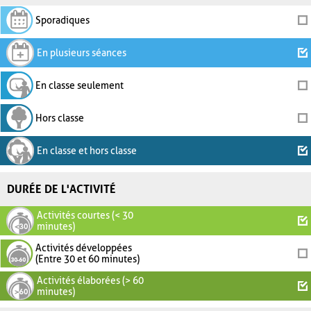
Sporadiques
En plusieurs séances
En classe seulement
Hors classe
En classe et hors classe
DURÉE DE L'ACTIVITÉ
Activités courtes (< 30
minutes)
Activités développées
(Entre 30 et 60 minutes)
Activités élaborées (> 60
minutes)