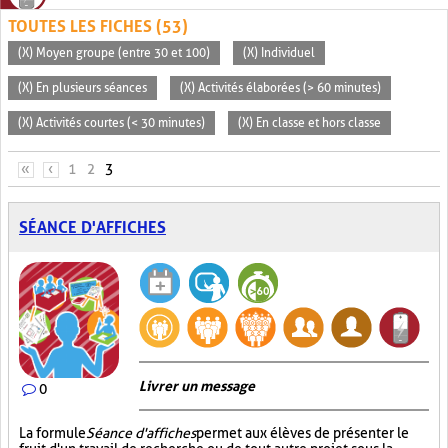
TOUTES LES FICHES (53)
(X) Moyen groupe (entre 30 et 100)
(X) Individuel
(X) En plusieurs séances
(X) Activités élaborées (> 60 minutes)
(X) Activités courtes (< 30 minutes)
(X) En classe et hors classe
PAGES
«
‹
1
2
3
SÉANCE D'AFFICHES
Livrer un message
0
La formule
Séance d'affiches
permet aux élèves de présenter le