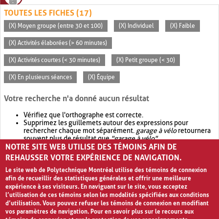
TOUTES LES FICHES (17)
(X) Moyen groupe (entre 30 et 100)
(X) Individuel
(X) Faible
(X) Activités élaborées (> 60 minutes)
(X) Activités courtes (< 30 minutes)
(X) Petit groupe (< 30)
(X) En plusieurs séances
(X) Équipe
Votre recherche n'a donné aucun résultat
Vérifiez que l'orthographe est correcte.
Supprimez les guillemets autour des expressions pour
rechercher chaque mot séparément.
garage à vélo
retournera
souvent plus de résultat que
"garage à vélo"
.
NOTRE SITE WEB UTILISE DES TÉMOINS AFIN DE
Envisagez d'élargir votre recherche avec
OR
.
garage OR vélo
retournera souvent plus de résultat que
garage à vélo
.
REHAUSSER VOTRE EXPÉRIENCE DE NAVIGATION.
Le site web de Polytechnique Montréal utilise des témoins de connexion
afin de recueillir des statistiques générales et offrir une meilleure
expérience à ses visiteurs. En naviguant sur le site, vous acceptez
l’utilisation de ces témoins selon les modalités spécifiées aux conditions
d’utilisation. Vous pouvez refuser les témoins de connexion en modifiant
vos paramètres de navigation. Pour en savoir plus sur le recours aux