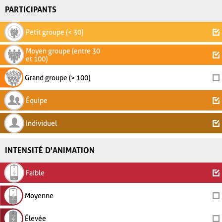
PARTICIPANTS
Petit groupe (< 30)
Moyen groupe (entre 30
et 100)
Grand groupe (> 100)
Équipe
Individuel
INTENSITÉ D'ANIMATION
Faible
Moyenne
Élevée