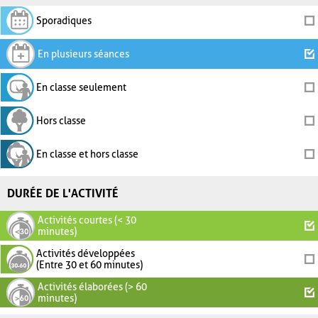
Sporadiques
En plusieurs séances
En classe seulement
Hors classe
En classe et hors classe
DURÉE DE L'ACTIVITÉ
Activités courtes (< 30
minutes)
Activités développées
(Entre 30 et 60 minutes)
Activités élaborées (> 60
minutes)