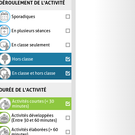
DÉROULEMENT DE L'ACTIVITÉ
Sporadiques
En plusieurs séances
En classe seulement
Hors classe
En classe et hors classe
DURÉE DE L'ACTIVITÉ
Activités courtes (< 30
minutes)
Activités développées
(Entre 30 et 60 minutes)
Activités élaborées (> 60
minutes)