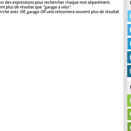
our des expressions pour rechercher chaque mot séparément.
nt plus de résultat que
"garage à vélo"
.
herche avec
OR
.
garage OR vélo
retournera souvent plus de résultat