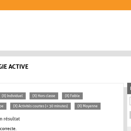
IE ACTIVE
(X) Individuel
(X) Hors classe
(X) Faible
ipe
(X) Activités courtes (< 30 minutes)
(X) Moyenne
n résultat
 correcte.