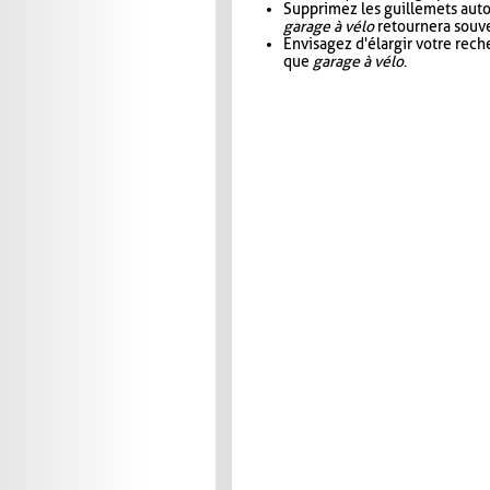
Supprimez les guillemets aut
garage à vélo
retournera souve
Envisagez d'élargir votre rec
que
garage à vélo
.