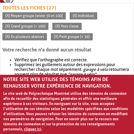
TOUTES LES FICHES (27)
(X) Moyen groupe (entre 30 et 100)
(X) Individuel
(X) Grand groupe (> 100)
(X) Hors classe
(X) En plusieurs séances
(X) Petit groupe (< 30)
Votre recherche n'a donné aucun résultat
Vérifiez que l'orthographe est correcte.
Supprimez les guillemets autour des expressions pour
rechercher chaque mot séparément.
garage à vélo
retournera
souvent plus de résultat que
"garage à vélo"
.
NOTRE SITE WEB UTILISE DES TÉMOINS AFIN DE
Envisagez d'élargir votre recherche avec
OR
.
garage OR vélo
retournera souvent plus de résultat que
garage à vélo
.
REHAUSSER VOTRE EXPÉRIENCE DE NAVIGATION.
Le site web de Polytechnique Montréal utilise des témoins de connexion
afin de recueillir des statistiques générales et offrir une meilleure
expérience à ses visiteurs. En naviguant sur le site, vous acceptez
l’utilisation de ces témoins selon les modalités spécifiées aux conditions
d’utilisation. Vous pouvez refuser les témoins de connexion en modifiant
vos paramètres de navigation. Pour en savoir plus sur le recours aux
témoins de connexion et sur la protection de vos renseignements
personnels,
cliquez ici
.
Avis de confidentialité et conditions d’utilisation