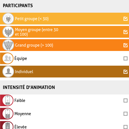
PARTICIPANTS
Petit groupe (< 30)
Moyen groupe (entre 30
et 100)
Grand groupe (> 100)
Équipe
Individuel
INTENSITÉ D'ANIMATION
Faible
Moyenne
Élevée