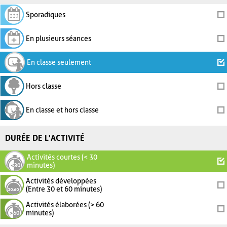
Sporadiques
En plusieurs séances
En classe seulement
Hors classe
En classe et hors classe
DURÉE DE L'ACTIVITÉ
Activités courtes (< 30
minutes)
Activités développées
(Entre 30 et 60 minutes)
Activités élaborées (> 60
minutes)