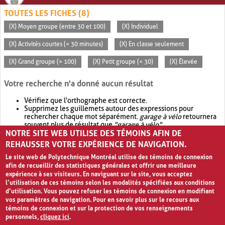
TOUTES LES FICHES (8)
(X) Moyen groupe (entre 30 et 100)
(X) Individuel
(X) Activités courtes (< 30 minutes)
(X) En classe seulement
(X) Grand groupe (> 100)
(X) Petit groupe (< 30)
(X) Élevée
Votre recherche n'a donné aucun résultat
Vérifiez que l'orthographe est correcte.
Supprimez les guillemets autour des expressions pour
rechercher chaque mot séparément.
garage à vélo
retournera
souvent plus de résultat que
"garage à vélo"
.
NOTRE SITE WEB UTILISE DES TÉMOINS AFIN DE
Envisagez d'élargir votre recherche avec
OR
.
garage OR vélo
retournera souvent plus de résultat que
garage à vélo
.
REHAUSSER VOTRE EXPÉRIENCE DE NAVIGATION.
Le site web de Polytechnique Montréal utilise des témoins de connexion
afin de recueillir des statistiques générales et offrir une meilleure
expérience à ses visiteurs. En naviguant sur le site, vous acceptez
l’utilisation de ces témoins selon les modalités spécifiées aux conditions
d’utilisation. Vous pouvez refuser les témoins de connexion en modifiant
vos paramètres de navigation. Pour en savoir plus sur le recours aux
témoins de connexion et sur la protection de vos renseignements
personnels,
cliquez ici
.
Avis de confidentialité et conditions d’utilisation