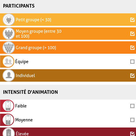
PARTICIPANTS
Petit groupe (< 30)
Moyen groupe (entre 30
et 100)
Grand groupe (> 100)
Équipe
Individuel
INTENSITÉ D'ANIMATION
Faible
Moyenne
Élevée