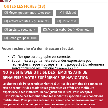
TOUTES LES FICHES (38)
(X) Moyen groupe (entre 30 et 100)
(X) Individuel
(X) Activités courtes (< 30 minutes)
(X) Hors classe
(X) En classe seulement
(X) Activités élaborées (> 60 minutes)
(X) Grand groupe (> 100)
Votre recherche n'a donné aucun résultat
Vérifiez que l'orthographe est correcte.
Supprimez les guillemets autour des expressions pour
rechercher chaque mot séparément.
garage à vélo
retournera
souvent plus de résultat que
"garage à vélo"
.
NOTRE SITE WEB UTILISE DES TÉMOINS AFIN DE
Envisagez d'élargir votre recherche avec
OR
.
garage OR vélo
retournera souvent plus de résultat que
garage à vélo
.
REHAUSSER VOTRE EXPÉRIENCE DE NAVIGATION.
Le site web de Polytechnique Montréal utilise des témoins de connexion
afin de recueillir des statistiques générales et offrir une meilleure
expérience à ses visiteurs. En naviguant sur le site, vous acceptez
l’utilisation de ces témoins selon les modalités spécifiées aux conditions
d’utilisation. Vous pouvez refuser les témoins de connexion en modifiant
vos paramètres de navigation. Pour en savoir plus sur le recours aux