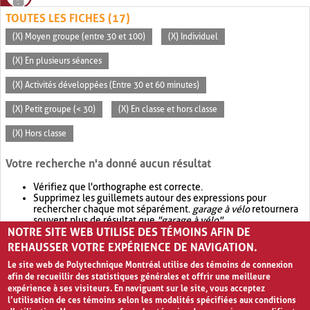
TOUTES LES FICHES (17)
(X) Moyen groupe (entre 30 et 100)
(X) Individuel
(X) En plusieurs séances
(X) Activités développées (Entre 30 et 60 minutes)
(X) Petit groupe (< 30)
(X) En classe et hors classe
(X) Hors classe
Votre recherche n'a donné aucun résultat
Vérifiez que l'orthographe est correcte.
Supprimez les guillemets autour des expressions pour
rechercher chaque mot séparément.
garage à vélo
retournera
souvent plus de résultat que
"garage à vélo"
.
NOTRE SITE WEB UTILISE DES TÉMOINS AFIN DE
Envisagez d'élargir votre recherche avec
OR
.
garage OR vélo
retournera souvent plus de résultat que
garage à vélo
.
REHAUSSER VOTRE EXPÉRIENCE DE NAVIGATION.
Le site web de Polytechnique Montréal utilise des témoins de connexion
afin de recueillir des statistiques générales et offrir une meilleure
expérience à ses visiteurs. En naviguant sur le site, vous acceptez
l’utilisation de ces témoins selon les modalités spécifiées aux conditions