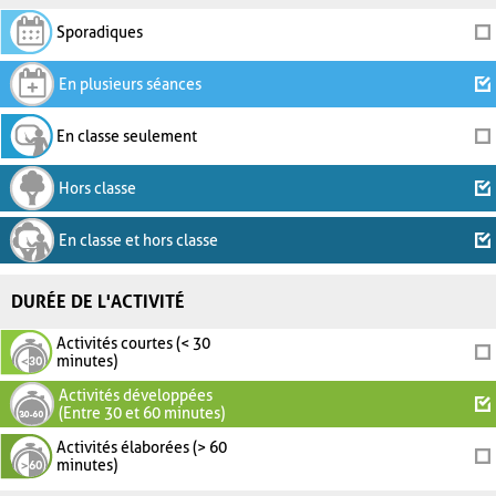
Sporadiques
En plusieurs séances
En classe seulement
Hors classe
En classe et hors classe
DURÉE DE L'ACTIVITÉ
Activités courtes (< 30
minutes)
Activités développées
(Entre 30 et 60 minutes)
Activités élaborées (> 60
minutes)