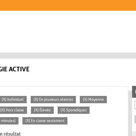
IE ACTIVE
(X) Individuel
(X) En plusieurs séances
(X) Moyenne
(X) Hors classe
(X) Élevée
(X) Sporadiques
0 minutes)
(X) En classe seulement
n résultat