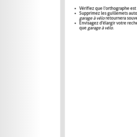
Vérifiez que l'orthographe est
Supprimez les guillemets aut
garage à vélo
retournera souve
Envisagez d'élargir votre rec
que
garage à vélo
.