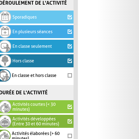
DÉROULEMENT DE L'ACTIVITÉ
Sporadiques
En plusieurs séances
En classe seulement
Hors classe
En classe et hors classe
DURÉE DE L'ACTIVITÉ
Activités courtes (< 30
minutes)
Activités développées
(Entre 30 et 60 minutes)
Activités élaborées (> 60
minutes)