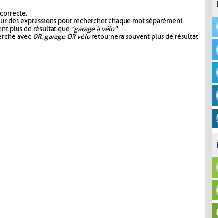
 correcte.
our des expressions pour rechercher chaque mot séparément.
nt plus de résultat que
"garage à vélo"
.
herche avec
OR
.
garage OR vélo
retournera souvent plus de résultat