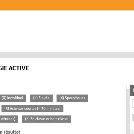
IE ACTIVE
(X) Individuel
(X) Élevée
(X) Sporadiques
(X) Activités courtes (< 30 minutes)
0 minutes)
(X) En classe et hors classe
n résultat