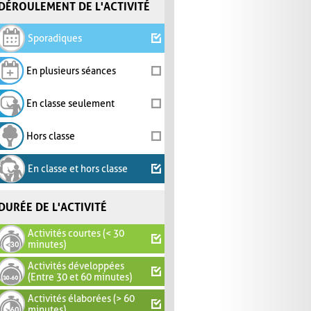
DÉROULEMENT DE L'ACTIVITÉ
Sporadiques
En plusieurs séances
En classe seulement
Hors classe
En classe et hors classe
DURÉE DE L'ACTIVITÉ
Activités courtes (< 30
minutes)
Activités développées
(Entre 30 et 60 minutes)
Activités élaborées (> 60
minutes)