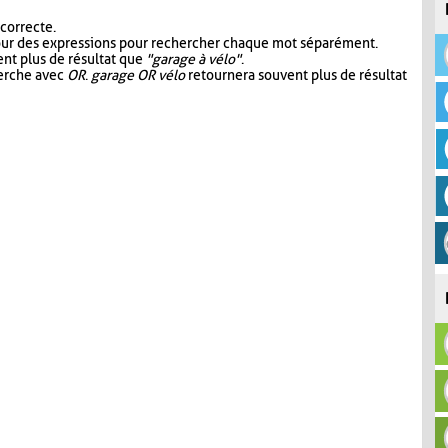
 correcte.
our des expressions pour rechercher chaque mot séparément.
nt plus de résultat que
"garage à vélo"
.
herche avec
OR
.
garage OR vélo
retournera souvent plus de résultat