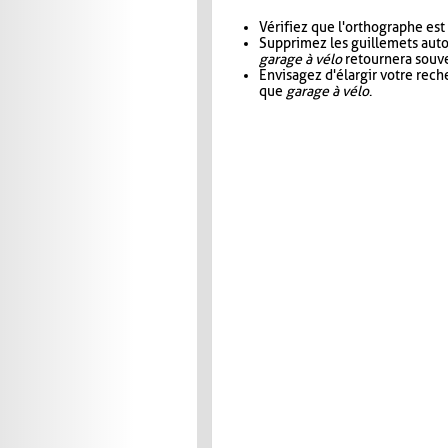
Vérifiez que l'orthographe est
Supprimez les guillemets aut
garage à vélo
retournera souve
Envisagez d'élargir votre rec
que
garage à vélo
.