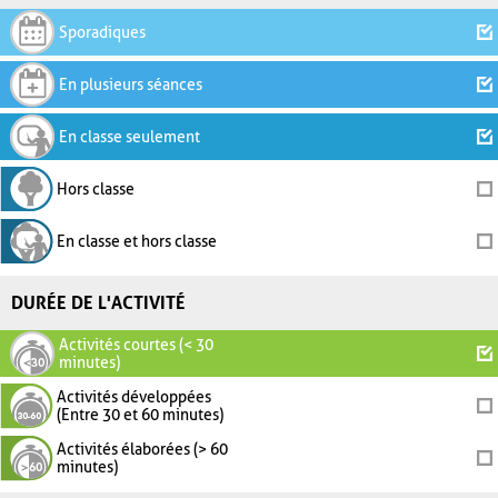
Sporadiques
En plusieurs séances
En classe seulement
Hors classe
En classe et hors classe
DURÉE DE L'ACTIVITÉ
Activités courtes (< 30
minutes)
Activités développées
(Entre 30 et 60 minutes)
Activités élaborées (> 60
minutes)