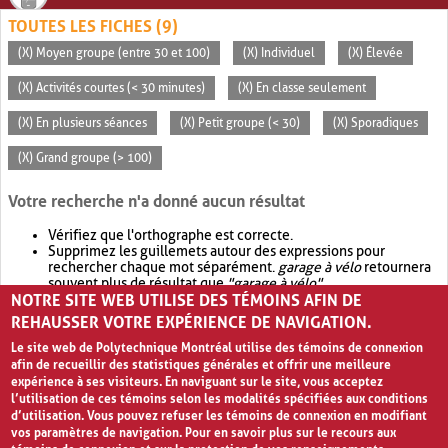
TOUTES LES FICHES (9)
(X) Moyen groupe (entre 30 et 100)
(X) Individuel
(X) Élevée
(X) Activités courtes (< 30 minutes)
(X) En classe seulement
(X) En plusieurs séances
(X) Petit groupe (< 30)
(X) Sporadiques
(X) Grand groupe (> 100)
Votre recherche n'a donné aucun résultat
Vérifiez que l'orthographe est correcte.
Supprimez les guillemets autour des expressions pour
rechercher chaque mot séparément.
garage à vélo
retournera
souvent plus de résultat que
"garage à vélo"
.
NOTRE SITE WEB UTILISE DES TÉMOINS AFIN DE
Envisagez d'élargir votre recherche avec
OR
.
garage OR vélo
retournera souvent plus de résultat que
garage à vélo
.
REHAUSSER VOTRE EXPÉRIENCE DE NAVIGATION.
Le site web de Polytechnique Montréal utilise des témoins de connexion
afin de recueillir des statistiques générales et offrir une meilleure
expérience à ses visiteurs. En naviguant sur le site, vous acceptez
l’utilisation de ces témoins selon les modalités spécifiées aux conditions
d’utilisation. Vous pouvez refuser les témoins de connexion en modifiant
vos paramètres de navigation. Pour en savoir plus sur le recours aux