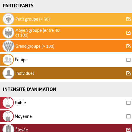
PARTICIPANTS
Petit groupe (< 30)
Moyen groupe (entre 30
et 100)
Grand groupe (> 100)
Équipe
Individuel
INTENSITÉ D'ANIMATION
Faible
Moyenne
Élevée