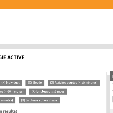
IE ACTIVE
(X) Individuel
(X) Élevée
(X) Activités courtes (< 30 minutes)
ées (> 60 minutes)
(X) En plusieurs séances
0 minutes)
(X) En classe et hors classe
n résultat