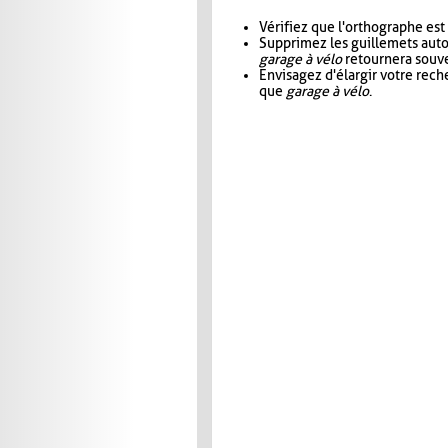
Vérifiez que l'orthographe est
Supprimez les guillemets aut
garage à vélo
retournera souve
Envisagez d'élargir votre rec
que
garage à vélo
.