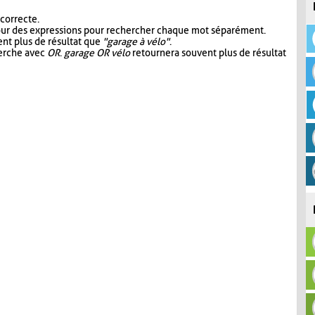
 correcte.
our des expressions pour rechercher chaque mot séparément.
nt plus de résultat que
"garage à vélo"
.
herche avec
OR
.
garage OR vélo
retournera souvent plus de résultat