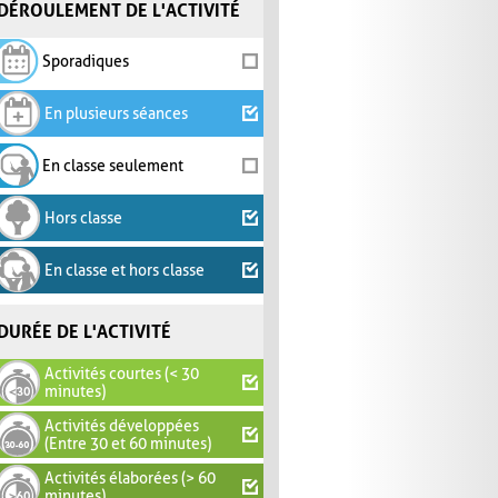
DÉROULEMENT DE L'ACTIVITÉ
Sporadiques
En plusieurs séances
En classe seulement
Hors classe
En classe et hors classe
DURÉE DE L'ACTIVITÉ
Activités courtes (< 30
minutes)
Activités développées
(Entre 30 et 60 minutes)
Activités élaborées (> 60
minutes)