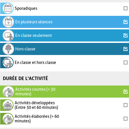
Sporadiques
En plusieurs séances
En classe seulement
Hors classe
En classe et hors classe
DURÉE DE L'ACTIVITÉ
Activités courtes (< 30
minutes)
Activités développées
(Entre 30 et 60 minutes)
Activités élaborées (> 60
minutes)