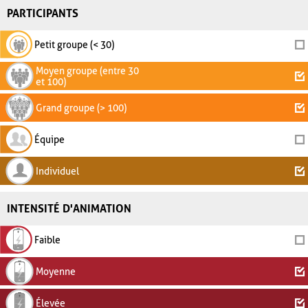
PARTICIPANTS
Petit groupe (< 30)
Moyen groupe (entre 30
et 100)
Grand groupe (> 100)
Équipe
Individuel
INTENSITÉ D'ANIMATION
Faible
Moyenne
Élevée