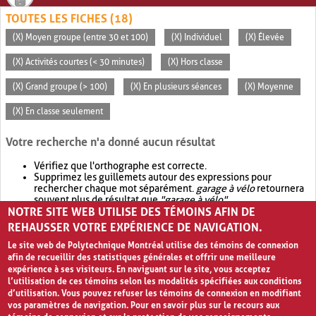
TOUTES LES FICHES (18)
(X) Moyen groupe (entre 30 et 100)
(X) Individuel
(X) Élevée
(X) Activités courtes (< 30 minutes)
(X) Hors classe
(X) Grand groupe (> 100)
(X) En plusieurs séances
(X) Moyenne
(X) En classe seulement
Votre recherche n'a donné aucun résultat
Vérifiez que l'orthographe est correcte.
Supprimez les guillemets autour des expressions pour
rechercher chaque mot séparément.
garage à vélo
retournera
souvent plus de résultat que
"garage à vélo"
.
NOTRE SITE WEB UTILISE DES TÉMOINS AFIN DE
Envisagez d'élargir votre recherche avec
OR
.
garage OR vélo
retournera souvent plus de résultat que
garage à vélo
.
REHAUSSER VOTRE EXPÉRIENCE DE NAVIGATION.
Le site web de Polytechnique Montréal utilise des témoins de connexion
afin de recueillir des statistiques générales et offrir une meilleure
expérience à ses visiteurs. En naviguant sur le site, vous acceptez
l’utilisation de ces témoins selon les modalités spécifiées aux conditions
d’utilisation. Vous pouvez refuser les témoins de connexion en modifiant
vos paramètres de navigation. Pour en savoir plus sur le recours aux