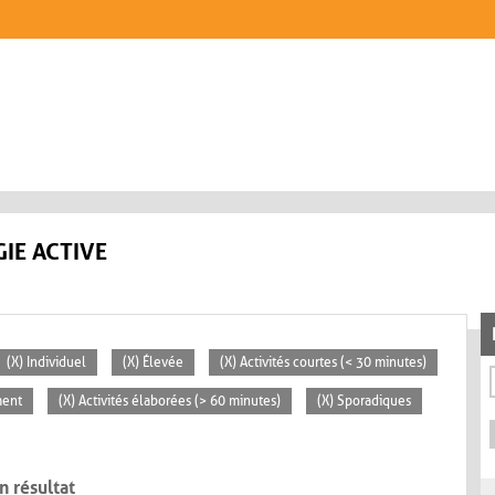
IE ACTIVE
(X) Individuel
(X) Élevée
(X) Activités courtes (< 30 minutes)
ment
(X) Activités élaborées (> 60 minutes)
(X) Sporadiques
n résultat