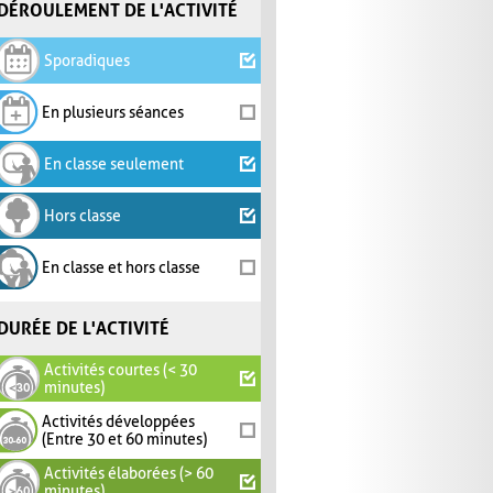
DÉROULEMENT DE L'ACTIVITÉ
Sporadiques
En plusieurs séances
En classe seulement
Hors classe
En classe et hors classe
DURÉE DE L'ACTIVITÉ
Activités courtes (< 30
minutes)
Activités développées
(Entre 30 et 60 minutes)
Activités élaborées (> 60
minutes)