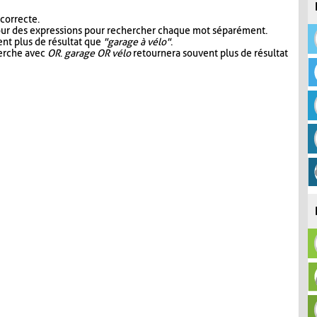
 correcte.
our des expressions pour rechercher chaque mot séparément.
nt plus de résultat que
"garage à vélo"
.
herche avec
OR
.
garage OR vélo
retournera souvent plus de résultat