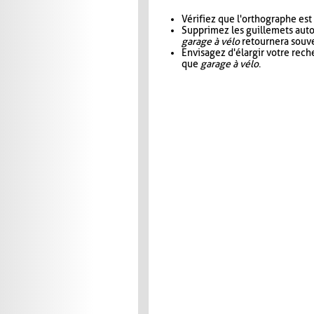
Vérifiez que l'orthographe est
Supprimez les guillemets aut
garage à vélo
retournera souve
Envisagez d'élargir votre rec
que
garage à vélo
.