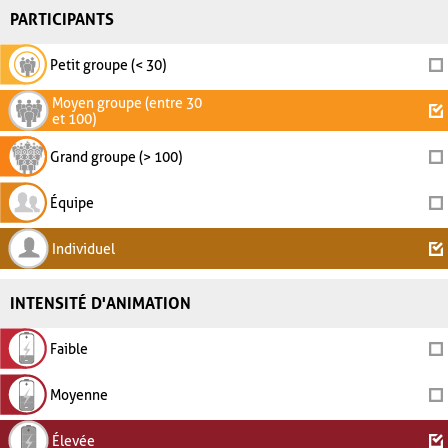
PARTICIPANTS
Petit groupe (< 30)
Moyen groupe (entre 30
et 100)
Grand groupe (> 100)
Équipe
Individuel
INTENSITÉ D'ANIMATION
Faible
Moyenne
Élevée