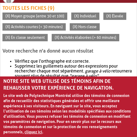
TOUTES LES FICHES (9)
(X) Moyen groupe (entre 30 et 100)
(X) Individuel
(X) Élevée
(X) Activités courtes (< 30 minutes)
(X) Hors classe
(X) En classe seulement
(X) Activités élaborées (> 60 minutes)
Votre recherche n'a donné aucun résultat
Vérifiez que l'orthographe est correcte.
Supprimez les guillemets autour des expressions pour
rechercher chaque mot séparément.
garage à vélo
retournera
souvent plus de résultat que
"garage à vélo"
.
NOTRE SITE WEB UTILISE DES TÉMOINS AFIN DE
Envisagez d'élargir votre recherche avec
OR
.
garage OR vélo
retournera souvent plus de résultat que
garage à vélo
.
REHAUSSER VOTRE EXPÉRIENCE DE NAVIGATION.
Le site web de Polytechnique Montréal utilise des témoins de connexion
afin de recueillir des statistiques générales et offrir une meilleure
expérience à ses visiteurs. En naviguant sur le site, vous acceptez
l’utilisation de ces témoins selon les modalités spécifiées aux conditions
d’utilisation. Vous pouvez refuser les témoins de connexion en modifiant
vos paramètres de navigation. Pour en savoir plus sur le recours aux
témoins de connexion et sur la protection de vos renseignements
personnels,
cliquez ici
.
Avis de confidentialité et conditions d’utilisation