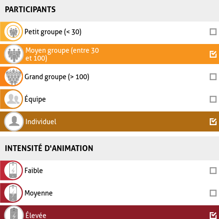
PARTICIPANTS
Petit groupe (< 30)
Moyen groupe (entre 30
et 100)
Grand groupe (> 100)
Équipe
Individuel
INTENSITÉ D'ANIMATION
Faible
Moyenne
Élevée