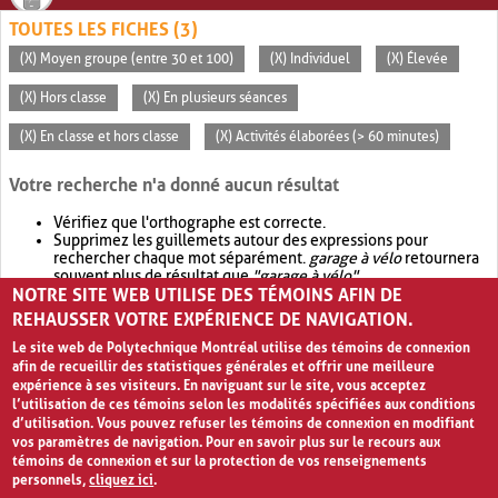
TOUTES LES FICHES (3)
(X) Moyen groupe (entre 30 et 100)
(X) Individuel
(X) Élevée
(X) Hors classe
(X) En plusieurs séances
(X) En classe et hors classe
(X) Activités élaborées (> 60 minutes)
Votre recherche n'a donné aucun résultat
Vérifiez que l'orthographe est correcte.
Supprimez les guillemets autour des expressions pour
rechercher chaque mot séparément.
garage à vélo
retournera
souvent plus de résultat que
"garage à vélo"
.
NOTRE SITE WEB UTILISE DES TÉMOINS AFIN DE
Envisagez d'élargir votre recherche avec
OR
.
garage OR vélo
retournera souvent plus de résultat que
garage à vélo
.
REHAUSSER VOTRE EXPÉRIENCE DE NAVIGATION.
Le site web de Polytechnique Montréal utilise des témoins de connexion
afin de recueillir des statistiques générales et offrir une meilleure
expérience à ses visiteurs. En naviguant sur le site, vous acceptez
l’utilisation de ces témoins selon les modalités spécifiées aux conditions
d’utilisation. Vous pouvez refuser les témoins de connexion en modifiant
vos paramètres de navigation. Pour en savoir plus sur le recours aux
témoins de connexion et sur la protection de vos renseignements
personnels,
cliquez ici
.
Avis de confidentialité et conditions d’utilisation