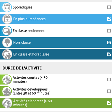
Sporadiques
En plusieurs séances
En classe seulement
Hors classe
En classe et hors classe
DURÉE DE L'ACTIVITÉ
Activités courtes (< 30
minutes)
Activités développées
(Entre 30 et 60 minutes)
Activités élaborées (> 60
minutes)