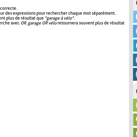
 correcte.
our des expressions pour rechercher chaque mot séparément.
nt plus de résultat que
"garage à vélo"
.
herche avec
OR
.
garage OR vélo
retournera souvent plus de résultat