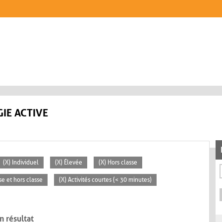
IE ACTIVE
(X) Individuel
(X) Élevée
(X) Hors classe
se et hors classe
(X) Activités courtes (< 30 minutes)
n résultat