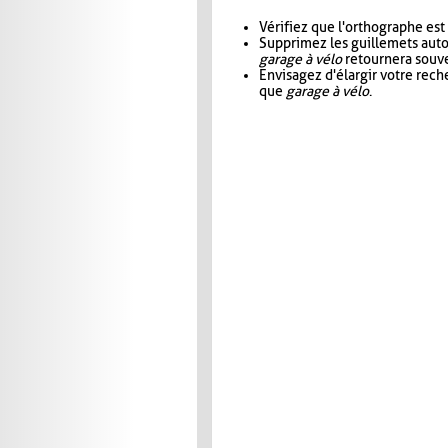
Vérifiez que l'orthographe est
Supprimez les guillemets aut
garage à vélo
retournera souve
Envisagez d'élargir votre rec
que
garage à vélo
.