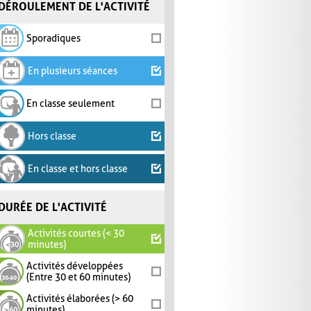
DÉROULEMENT DE L'ACTIVITÉ
Sporadiques
En plusieurs séances
En classe seulement
Hors classe
En classe et hors classe
DURÉE DE L'ACTIVITÉ
Activités courtes (< 30
minutes)
Activités développées
(Entre 30 et 60 minutes)
Activités élaborées (> 60
minutes)