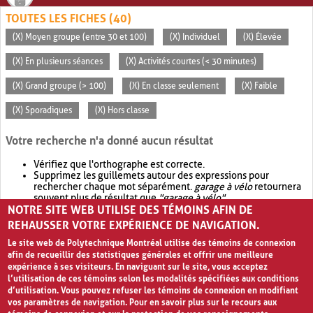
TOUTES LES FICHES (40)
(X) Moyen groupe (entre 30 et 100)
(X) Individuel
(X) Élevée
(X) En plusieurs séances
(X) Activités courtes (< 30 minutes)
(X) Grand groupe (> 100)
(X) En classe seulement
(X) Faible
(X) Sporadiques
(X) Hors classe
Votre recherche n'a donné aucun résultat
Vérifiez que l'orthographe est correcte.
Supprimez les guillemets autour des expressions pour
rechercher chaque mot séparément.
garage à vélo
retournera
souvent plus de résultat que
"garage à vélo"
.
NOTRE SITE WEB UTILISE DES TÉMOINS AFIN DE
Envisagez d'élargir votre recherche avec
OR
.
garage OR vélo
retournera souvent plus de résultat que
garage à vélo
.
REHAUSSER VOTRE EXPÉRIENCE DE NAVIGATION.
Le site web de Polytechnique Montréal utilise des témoins de connexion
afin de recueillir des statistiques générales et offrir une meilleure
expérience à ses visiteurs. En naviguant sur le site, vous acceptez
l’utilisation de ces témoins selon les modalités spécifiées aux conditions
d’utilisation. Vous pouvez refuser les témoins de connexion en modifiant
vos paramètres de navigation. Pour en savoir plus sur le recours aux