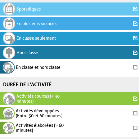
Sporadiques
En plusieurs séances
En classe seulement
Hors classe
En classe et hors classe
DURÉE DE L'ACTIVITÉ
Activités courtes (< 30
minutes)
Activités développées
(Entre 30 et 60 minutes)
Activités élaborées (> 60
minutes)