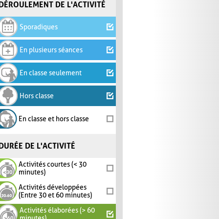
DÉROULEMENT DE L'ACTIVITÉ
Sporadiques
En plusieurs séances
En classe seulement
Hors classe
En classe et hors classe
DURÉE DE L'ACTIVITÉ
Activités courtes (< 30
minutes)
Activités développées
(Entre 30 et 60 minutes)
Activités élaborées (> 60
minutes)