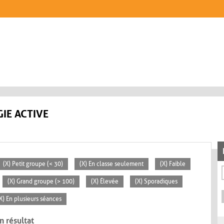
IE ACTIVE
(X) Petit groupe (< 30)
(X) En classe seulement
(X) Faible
(X) Grand groupe (> 100)
(X) Élevée
(X) Sporadiques
X) En plusieurs séances
n résultat