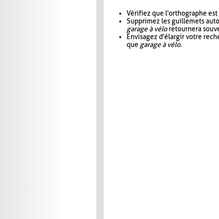
Vérifiez que l'orthographe est
Supprimez les guillemets aut
garage à vélo
retournera souve
Envisagez d'élargir votre rec
que
garage à vélo
.