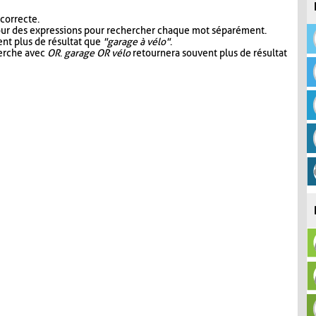
 correcte.
our des expressions pour rechercher chaque mot séparément.
nt plus de résultat que
"garage à vélo"
.
herche avec
OR
.
garage OR vélo
retournera souvent plus de résultat