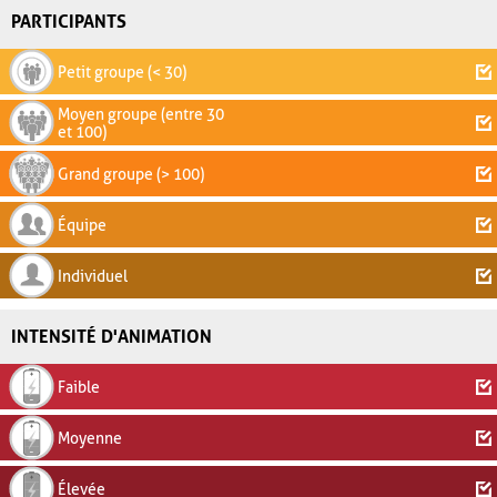
PARTICIPANTS
Petit groupe (< 30)
Moyen groupe (entre 30
et 100)
Grand groupe (> 100)
Équipe
Individuel
INTENSITÉ D'ANIMATION
Faible
Moyenne
Élevée