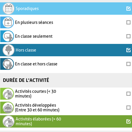
Sporadiques
En plusieurs séances
En classe seulement
Hors classe
En classe et hors classe
DURÉE DE L'ACTIVITÉ
Activités courtes (< 30
minutes)
Activités développées
(Entre 30 et 60 minutes)
Activités élaborées (> 60
minutes)