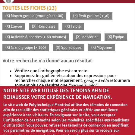
TOUTES LES FICHES (23)
(X) Moyen groupe (entre 30 et 100)
(X) Petit groupe (< 30)
(X) Élevée
(X) Hors classe
(X) Faible
(X) Activités élaborées (> 60 minutes)
(X) Individuel
(X) Équipe
(X) Grand groupe (> 100)
(X) Sporadiques
(X) Moyenne
Votre recherche n'a donné aucun résultat
Vérifiez que l'orthographe est correcte.
Supprimez les guillemets autour des expressions pour
rechercher chaque mot séparément.
garage à vélo
retournera
souvent plus de résultat que
"garage à vélo"
.
NOTRE SITE WEB UTILISE DES TÉMOINS AFIN DE
Envisagez d'élargir votre recherche avec
OR
.
garage OR vélo
retournera souvent plus de résultat que
garage à vélo
.
REHAUSSER VOTRE EXPÉRIENCE DE NAVIGATION.
Le site web de Polytechnique Montréal utilise des témoins de connexion
afin de recueillir des statistiques générales et offrir une meilleure
expérience à ses visiteurs. En naviguant sur le site, vous acceptez
l’utilisation de ces témoins selon les modalités spécifiées aux conditions
d’utilisation. Vous pouvez refuser les témoins de connexion en modifiant
vos paramètres de navigation. Pour en savoir plus sur le recours aux