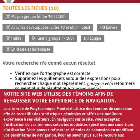
TOUTES LES FICHES (10)
(X) Moyen groupe (entre 30 et 100)
(X) Activités développées (Entre 30 et 60 minutes)
(X) Élevée
(X) Faible
(X) Grand groupe (> 100)
(X) Équipe
(X) En classe et hors classe
Votre recherche n'a donné aucun résultat
Vérifiez que l'orthographe est correcte.
Supprimez les guillemets autour des expressions pour
rechercher chaque mot séparément.
garage à vélo
retournera
souvent plus de résultat que
"garage à vélo"
.
NOTRE SITE WEB UTILISE DES TÉMOINS AFIN DE
Envisagez d'élargir votre recherche avec
OR
.
garage OR vélo
retournera souvent plus de résultat que
garage à vélo
.
REHAUSSER VOTRE EXPÉRIENCE DE NAVIGATION.
Le site web de Polytechnique Montréal utilise des témoins de connexion
afin de recueillir des statistiques générales et offrir une meilleure
expérience à ses visiteurs. En naviguant sur le site, vous acceptez
l’utilisation de ces témoins selon les modalités spécifiées aux conditions
d’utilisation. Vous pouvez refuser les témoins de connexion en modifiant
vos paramètres de navigation. Pour en savoir plus sur le recours aux