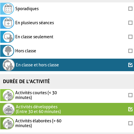
Sporadiques
En plusieurs séances
En classe seulement
Hors classe
En classe et hors classe
DURÉE DE L'ACTIVITÉ
Activités courtes (< 30
minutes)
Activités développées
(Entre 30 et 60 minutes)
Activités élaborées (> 60
minutes)