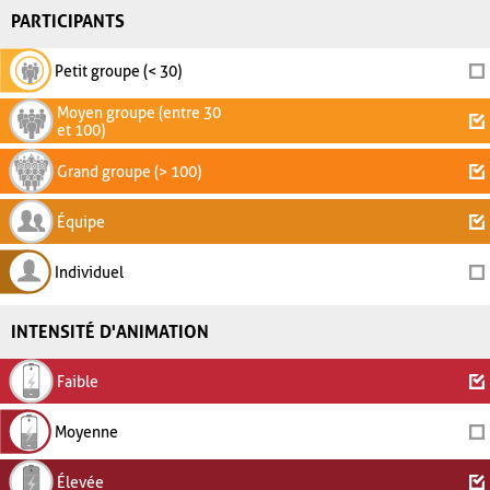
PARTICIPANTS
Petit groupe (< 30)
Moyen groupe (entre 30
et 100)
Grand groupe (> 100)
Équipe
Individuel
INTENSITÉ D'ANIMATION
Faible
Moyenne
Élevée