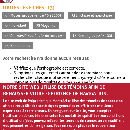
TOUTES LES FICHES (13)
(X) Moyen groupe (entre 30 et 100)
(X) En classe et hors classe
(X) Individuel
(X) Moyenne
(X) Activités élaborées (> 60 minutes)
(X) Grand groupe (> 100)
(X) Sporadiques
Votre recherche n'a donné aucun résultat
Vérifiez que l'orthographe est correcte.
Supprimez les guillemets autour des expressions pour
rechercher chaque mot séparément.
garage à vélo
retournera
souvent plus de résultat que
"garage à vélo"
.
NOTRE SITE WEB UTILISE DES TÉMOINS AFIN DE
Envisagez d'élargir votre recherche avec
OR
.
garage OR vélo
retournera souvent plus de résultat que
garage à vélo
.
REHAUSSER VOTRE EXPÉRIENCE DE NAVIGATION.
Le site web de Polytechnique Montréal utilise des témoins de connexion
afin de recueillir des statistiques générales et offrir une meilleure
expérience à ses visiteurs. En naviguant sur le site, vous acceptez
l’utilisation de ces témoins selon les modalités spécifiées aux conditions
d’utilisation. Vous pouvez refuser les témoins de connexion en modifiant
vos paramètres de navigation. Pour en savoir plus sur le recours aux