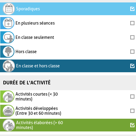
Sporadiques
En plusieurs séances
En classe seulement
Hors classe
En classe et hors classe
DURÉE DE L'ACTIVITÉ
Activités courtes (< 30
minutes)
Activités développées
(Entre 30 et 60 minutes)
Activités élaborées (> 60
minutes)