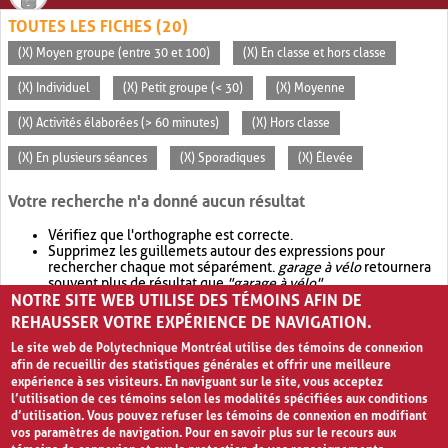
TOUTES LES FICHES (20)
(X) Moyen groupe (entre 30 et 100)
(X) En classe et hors classe
(X) Individuel
(X) Petit groupe (< 30)
(X) Moyenne
(X) Activités élaborées (> 60 minutes)
(X) Hors classe
(X) En plusieurs séances
(X) Sporadiques
(X) Élevée
Votre recherche n'a donné aucun résultat
Vérifiez que l'orthographe est correcte.
Supprimez les guillemets autour des expressions pour
rechercher chaque mot séparément.
garage à vélo
retournera
souvent plus de résultat que
"garage à vélo"
.
NOTRE SITE WEB UTILISE DES TÉMOINS AFIN DE
Envisagez d'élargir votre recherche avec
OR
.
garage OR vélo
retournera souvent plus de résultat que
garage à vélo
.
REHAUSSER VOTRE EXPÉRIENCE DE NAVIGATION.
Le site web de Polytechnique Montréal utilise des témoins de connexion
afin de recueillir des statistiques générales et offrir une meilleure
expérience à ses visiteurs. En naviguant sur le site, vous acceptez
l’utilisation de ces témoins selon les modalités spécifiées aux conditions
d’utilisation. Vous pouvez refuser les témoins de connexion en modifiant
vos paramètres de navigation. Pour en savoir plus sur le recours aux