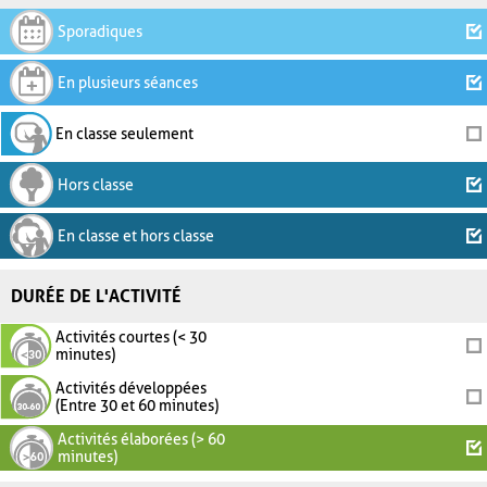
Sporadiques
En plusieurs séances
En classe seulement
Hors classe
En classe et hors classe
DURÉE DE L'ACTIVITÉ
Activités courtes (< 30
minutes)
Activités développées
(Entre 30 et 60 minutes)
Activités élaborées (> 60
minutes)