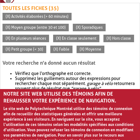
TOUTES LES FICHES (35)
(X) Activités élaborées (> 60 minutes)
(X) Moyen groupe (entre 30 et 100)
(X) Sporadiques
(X) En plusieurs séances
(X) En classe seulement
(X) Hors classe
(X) Petit groupe (< 30)
(X) Faible
(X) Moyenne
Votre recherche n'a donné aucun résultat
Vérifiez que l'orthographe est correcte.
Supprimez les guillemets autour des expressions pour
rechercher chaque mot séparément.
garage à vélo
retournera
souvent plus de résultat que
"garage à vélo"
.
NOTRE SITE WEB UTILISE DES TÉMOINS AFIN DE
Envisagez d'élargir votre recherche avec
OR
.
garage OR vélo
retournera souvent plus de résultat que
garage à vélo
.
REHAUSSER VOTRE EXPÉRIENCE DE NAVIGATION.
Le site web de Polytechnique Montréal utilise des témoins de connexion
afin de recueillir des statistiques générales et offrir une meilleure
expérience à ses visiteurs. En naviguant sur le site, vous acceptez
l’utilisation de ces témoins selon les modalités spécifiées aux conditions
d’utilisation. Vous pouvez refuser les témoins de connexion en modifiant
vos paramètres de navigation. Pour en savoir plus sur le recours aux