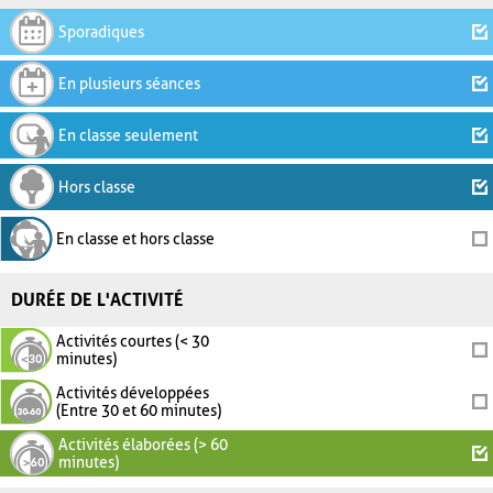
Sporadiques
En plusieurs séances
En classe seulement
Hors classe
En classe et hors classe
DURÉE DE L'ACTIVITÉ
Activités courtes (< 30
minutes)
Activités développées
(Entre 30 et 60 minutes)
Activités élaborées (> 60
minutes)