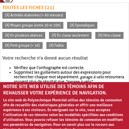
TOUTES LES FICHES (21)
(X) Activités élaborées (> 60 minutes)
(X) Moyen groupe (entre 30 et 100)
(X) Sporadiques
(X) En plusieurs séances
(X) En classe seulement
(X) Hors classe
(X) Petit groupe (< 30)
(X) Faible
Votre recherche n'a donné aucun résultat
Vérifiez que l'orthographe est correcte.
Supprimez les guillemets autour des expressions pour
rechercher chaque mot séparément.
garage à vélo
retournera
souvent plus de résultat que
"garage à vélo"
.
NOTRE SITE WEB UTILISE DES TÉMOINS AFIN DE
Envisagez d'élargir votre recherche avec
OR
.
garage OR vélo
retournera souvent plus de résultat que
garage à vélo
.
REHAUSSER VOTRE EXPÉRIENCE DE NAVIGATION.
Le site web de Polytechnique Montréal utilise des témoins de connexion
afin de recueillir des statistiques générales et offrir une meilleure
expérience à ses visiteurs. En naviguant sur le site, vous acceptez
l’utilisation de ces témoins selon les modalités spécifiées aux conditions
d’utilisation. Vous pouvez refuser les témoins de connexion en modifiant
vos paramètres de navigation. Pour en savoir plus sur le recours aux