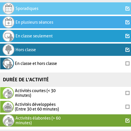
Sporadiques
En plusieurs séances
En classe seulement
Hors classe
En classe et hors classe
DURÉE DE L'ACTIVITÉ
Activités courtes (< 30
minutes)
Activités développées
(Entre 30 et 60 minutes)
Activités élaborées (> 60
minutes)