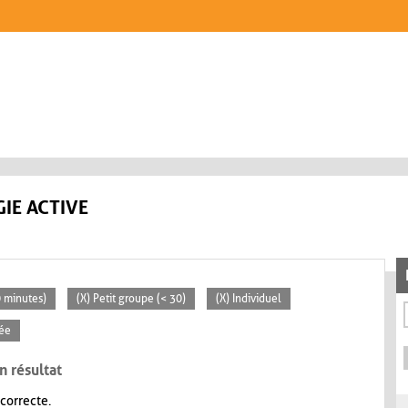
IE ACTIVE
0 minutes)
(X) Petit groupe (< 30)
(X) Individuel
vée
n résultat
 correcte.