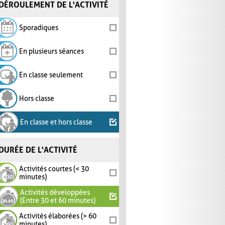
DÉROULEMENT DE L'ACTIVITÉ
Sporadiques
En plusieurs séances
En classe seulement
Hors classe
En classe et hors classe
DURÉE DE L'ACTIVITÉ
Activités courtes (< 30
minutes)
Activités développées
(Entre 30 et 60 minutes)
Activités élaborées (> 60
minutes)