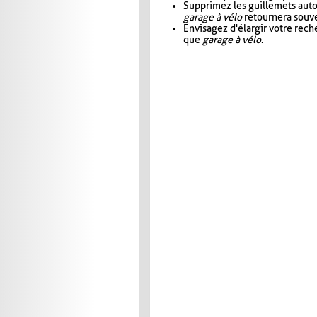
Supprimez les guillemets aut
garage à vélo
retournera souve
Envisagez d'élargir votre rec
que
garage à vélo
.