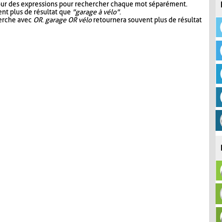
our des expressions pour rechercher chaque mot séparément.
nt plus de résultat que
"garage à vélo"
.
herche avec
OR
.
garage OR vélo
retournera souvent plus de résultat