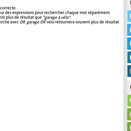
 correcte.
our des expressions pour rechercher chaque mot séparément.
nt plus de résultat que
"garage à vélo"
.
herche avec
OR
.
garage OR vélo
retournera souvent plus de résultat