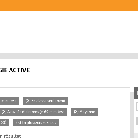
IE ACTIVE
0 minutes)
(X) En classe seulement
(X) Activités élaborées (> 60 minutes)
(X) Moyenne
100)
(X) En plusieurs séances
n résultat