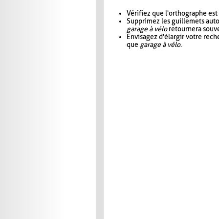
Vérifiez que l'orthographe est
Supprimez les guillemets aut
garage à vélo
retournera souve
Envisagez d'élargir votre rec
que
garage à vélo
.