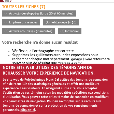
TOUTES LES FICHES (7)
(X) Activités développées (Entre 30 et 60 minutes)
(X) En plusieurs séances
(X) Petit groupe (< 30)
(X) Activités courtes (< 30 minutes)
(X) Individuel
Votre recherche n'a donné aucun résultat
Vérifiez que l'orthographe est correcte.
Supprimez les guillemets autour des expressions pour
rechercher chaque mot séparément.
garage à vélo
retournera
souvent plus de résultat que
"garage à vélo"
.
NOTRE SITE WEB UTILISE DES TÉMOINS AFIN DE
Envisagez d'élargir votre recherche avec
OR
.
garage OR vélo
retournera souvent plus de résultat que
garage à vélo
.
REHAUSSER VOTRE EXPÉRIENCE DE NAVIGATION.
Le site web de Polytechnique Montréal utilise des témoins de connexion
afin de recueillir des statistiques générales et offrir une meilleure
expérience à ses visiteurs. En naviguant sur le site, vous acceptez
l’utilisation de ces témoins selon les modalités spécifiées aux conditions
d’utilisation. Vous pouvez refuser les témoins de connexion en modifiant
vos paramètres de navigation. Pour en savoir plus sur le recours aux
témoins de connexion et sur la protection de vos renseignements
personnels,
cliquez ici
.
Avis de confidentialité et conditions d’utilisation