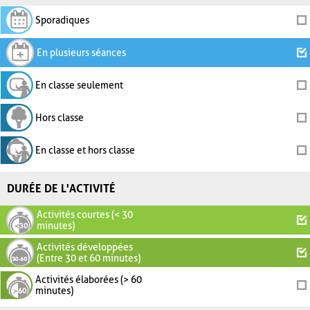
Sporadiques
En plusieurs séances
En classe seulement
Hors classe
En classe et hors classe
DURÉE DE L'ACTIVITÉ
Activités courtes (< 30
minutes)
Activités développées
(Entre 30 et 60 minutes)
Activités élaborées (> 60
minutes)