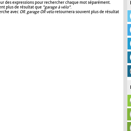
our des expressions pour rechercher chaque mot séparément.
nt plus de résultat que
"garage à vélo"
.
herche avec
OR
.
garage OR vélo
retournera souvent plus de résultat