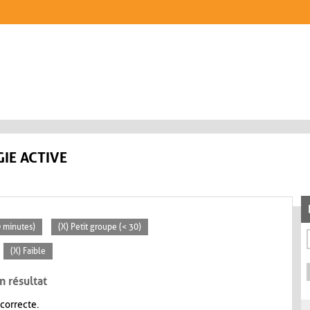
IE ACTIVE
0 minutes)
(X) Petit groupe (< 30)
(X) Faible
n résultat
 correcte.