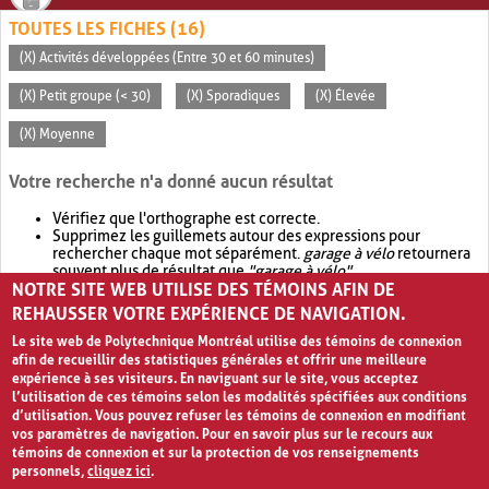
TOUTES LES FICHES (16)
(X) Activités développées (Entre 30 et 60 minutes)
(X) Petit groupe (< 30)
(X) Sporadiques
(X) Élevée
(X) Moyenne
Votre recherche n'a donné aucun résultat
Vérifiez que l'orthographe est correcte.
Supprimez les guillemets autour des expressions pour
rechercher chaque mot séparément.
garage à vélo
retournera
souvent plus de résultat que
"garage à vélo"
.
NOTRE SITE WEB UTILISE DES TÉMOINS AFIN DE
Envisagez d'élargir votre recherche avec
OR
.
garage OR vélo
retournera souvent plus de résultat que
garage à vélo
.
REHAUSSER VOTRE EXPÉRIENCE DE NAVIGATION.
Le site web de Polytechnique Montréal utilise des témoins de connexion
afin de recueillir des statistiques générales et offrir une meilleure
expérience à ses visiteurs. En naviguant sur le site, vous acceptez
l’utilisation de ces témoins selon les modalités spécifiées aux conditions
d’utilisation. Vous pouvez refuser les témoins de connexion en modifiant
vos paramètres de navigation. Pour en savoir plus sur le recours aux
témoins de connexion et sur la protection de vos renseignements
personnels,
cliquez ici
.
Avis de confidentialité et conditions d’utilisation