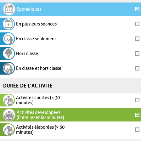
Sporadiques
En plusieurs séances
En classe seulement
Hors classe
En classe et hors classe
DURÉE DE L'ACTIVITÉ
Activités courtes (< 30
minutes)
Activités développées
(Entre 30 et 60 minutes)
Activités élaborées (> 60
minutes)