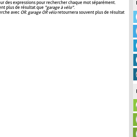
our des expressions pour rechercher chaque mot séparément.
nt plus de résultat que
"garage à vélo"
.
herche avec
OR
.
garage OR vélo
retournera souvent plus de résultat