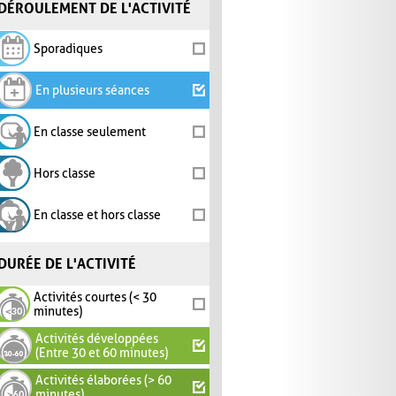
DÉROULEMENT DE L'ACTIVITÉ
Sporadiques
En plusieurs séances
En classe seulement
Hors classe
En classe et hors classe
DURÉE DE L'ACTIVITÉ
Activités courtes (< 30
minutes)
Activités développées
(Entre 30 et 60 minutes)
Activités élaborées (> 60
minutes)