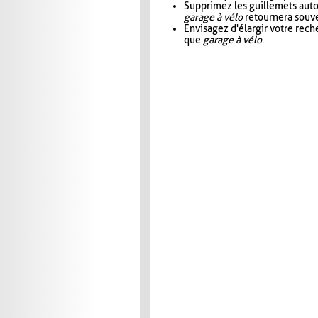
Supprimez les guillemets aut
garage à vélo
retournera souve
Envisagez d'élargir votre rec
que
garage à vélo
.