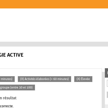
IE ACTIVE
0 minutes)
(X) Activités élaborées (> 60 minutes)
(X) Élevée
groupe (entre 30 et 100)
n résultat
 correcte.