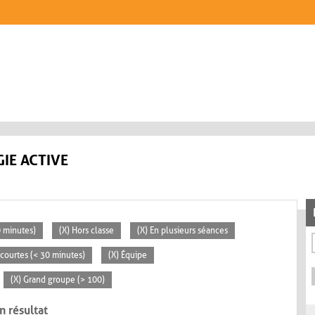
IE ACTIVE
0 minutes)
(X) Hors classe
(X) En plusieurs séances
s courtes (< 30 minutes)
(X) Équipe
(X) Grand groupe (> 100)
n résultat