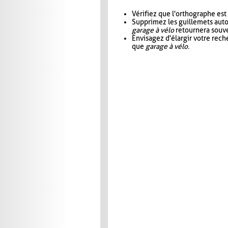
Vérifiez que l'orthographe est
Supprimez les guillemets aut
garage à vélo
retournera souve
Envisagez d'élargir votre rec
que
garage à vélo
.