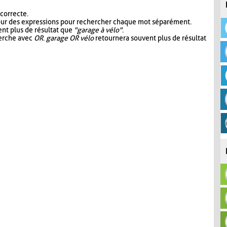
 correcte.
our des expressions pour rechercher chaque mot séparément.
nt plus de résultat que
"garage à vélo"
.
herche avec
OR
.
garage OR vélo
retournera souvent plus de résultat