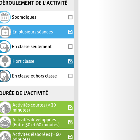
DÉROULEMENT DE L'ACTIVITÉ
Sporadiques
En plusieurs séances
En classe seulement
Hors classe
En classe et hors classe
DURÉE DE L'ACTIVITÉ
Activités courtes (< 30
minutes)
Activités développées
(Entre 30 et 60 minutes)
Activités élaborées (> 60
minutes)