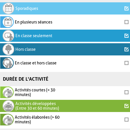
Sporadiques
En plusieurs séances
En classe seulement
Hors classe
En classe et hors classe
DURÉE DE L'ACTIVITÉ
Activités courtes (< 30
minutes)
Activités développées
(Entre 30 et 60 minutes)
Activités élaborées (> 60
minutes)