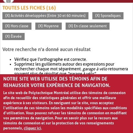
TOUTES LES FICHES (16)
(X) Activités développées (Entre 30 et 60 minutes)
(X) Sporadiques
(X) Hors classe
(X) Moyenne
(X) En classe seulement
(X) Élevée
Votre recherche n'a donné aucun résultat
Vérifiez que l'orthographe est correcte.
Supprimez les guillemets autour des expressions pour
rechercher chaque mot séparément.
garage à vélo
retournera
souvent plus de résultat que
"garage à vélo"
.
NOTRE SITE WEB UTILISE DES TÉMOINS AFIN DE
Envisagez d'élargir votre recherche avec
OR
.
garage OR vélo
retournera souvent plus de résultat que
garage à vélo
.
REHAUSSER VOTRE EXPÉRIENCE DE NAVIGATION.
Le site web de Polytechnique Montréal utilise des témoins de connexion
afin de recueillir des statistiques générales et offrir une meilleure
expérience à ses visiteurs. En naviguant sur le site, vous acceptez
l’utilisation de ces témoins selon les modalités spécifiées aux conditions
d’utilisation. Vous pouvez refuser les témoins de connexion en modifiant
vos paramètres de navigation. Pour en savoir plus sur le recours aux
témoins de connexion et sur la protection de vos renseignements
personnels,
cliquez ici
.
Avis de confidentialité et conditions d’utilisation