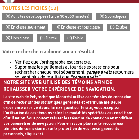
TOUTES LES FICHES (12)
(X) Activités développées (Entre 30 et 60 minutes)
(X) Sporadiques
(X) En classe seulement
(X) En classe et hors classe
(X) Équipe
(X) Hors classe
(X) Élevée
(X) Faible
Votre recherche n'a donné aucun résultat
Vérifiez que l'orthographe est correcte.
Supprimez les guillemets autour des expressions pour
rechercher chaque mot séparément.
garage à vélo
retournera
souvent plus de résultat que
"garage à vélo"
.
NOTRE SITE WEB UTILISE DES TÉMOINS AFIN DE
Envisagez d'élargir votre recherche avec
OR
.
garage OR vélo
retournera souvent plus de résultat que
garage à vélo
.
REHAUSSER VOTRE EXPÉRIENCE DE NAVIGATION.
Le site web de Polytechnique Montréal utilise des témoins de connexion
afin de recueillir des statistiques générales et offrir une meilleure
expérience à ses visiteurs. En naviguant sur le site, vous acceptez
l’utilisation de ces témoins selon les modalités spécifiées aux conditions
d’utilisation. Vous pouvez refuser les témoins de connexion en modifiant
vos paramètres de navigation. Pour en savoir plus sur le recours aux
témoins de connexion et sur la protection de vos renseignements
personnels,
cliquez ici
.
Avis de confidentialité et conditions d’utilisation