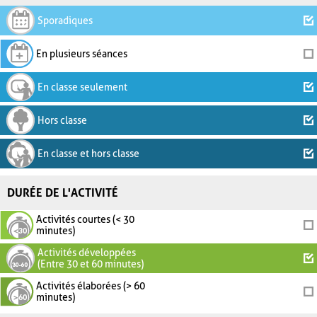
Sporadiques
En plusieurs séances
En classe seulement
Hors classe
En classe et hors classe
DURÉE DE L'ACTIVITÉ
Activités courtes (< 30
minutes)
Activités développées
(Entre 30 et 60 minutes)
Activités élaborées (> 60
minutes)