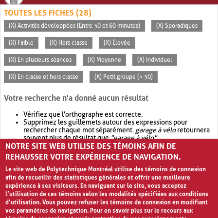
TOUTES LES FICHES (28)
(X) Activités développées (Entre 30 et 60 minutes)
(X) Sporadiques
(X) Faible
(X) Hors classe
(X) Élevée
(X) En plusieurs séances
(X) Moyenne
(X) Individuel
(X) En classe et hors classe
(X) Petit groupe (< 30)
Votre recherche n'a donné aucun résultat
Vérifiez que l'orthographe est correcte.
Supprimez les guillemets autour des expressions pour
rechercher chaque mot séparément.
garage à vélo
retournera
souvent plus de résultat que
"garage à vélo"
.
NOTRE SITE WEB UTILISE DES TÉMOINS AFIN DE
Envisagez d'élargir votre recherche avec
OR
.
garage OR vélo
retournera souvent plus de résultat que
garage à vélo
.
REHAUSSER VOTRE EXPÉRIENCE DE NAVIGATION.
Le site web de Polytechnique Montréal utilise des témoins de connexion
afin de recueillir des statistiques générales et offrir une meilleure
expérience à ses visiteurs. En naviguant sur le site, vous acceptez
l’utilisation de ces témoins selon les modalités spécifiées aux conditions
d’utilisation. Vous pouvez refuser les témoins de connexion en modifiant
vos paramètres de navigation. Pour en savoir plus sur le recours aux