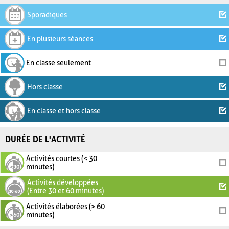
Sporadiques
En plusieurs séances
En classe seulement
Hors classe
En classe et hors classe
DURÉE DE L'ACTIVITÉ
Activités courtes (< 30
minutes)
Activités développées
(Entre 30 et 60 minutes)
Activités élaborées (> 60
minutes)