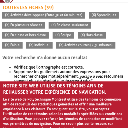
TOUTES LES FICHES (39)
(X) Activités développées (Entre 30 et 60 minutes)
(X) Sporadiques
(X) En plusieurs séances
(X) En classe seulement
(X) En classe et hors classe
(X) Équipe
(X) Hors classe
(X) Faible
(X) Individuel
(X) Activités courtes (< 30 minutes)
Votre recherche n'a donné aucun résultat
Vérifiez que l'orthographe est correcte.
Supprimez les guillemets autour des expressions pour
rechercher chaque mot séparément.
garage à vélo
retournera
souvent plus de résultat que
"garage à vélo"
.
NOTRE SITE WEB UTILISE DES TÉMOINS AFIN DE
Envisagez d'élargir votre recherche avec
OR
.
garage OR vélo
retournera souvent plus de résultat que
garage à vélo
.
REHAUSSER VOTRE EXPÉRIENCE DE NAVIGATION.
Le site web de Polytechnique Montréal utilise des témoins de connexion
afin de recueillir des statistiques générales et offrir une meilleure
expérience à ses visiteurs. En naviguant sur le site, vous acceptez
l’utilisation de ces témoins selon les modalités spécifiées aux conditions
d’utilisation. Vous pouvez refuser les témoins de connexion en modifiant
vos paramètres de navigation. Pour en savoir plus sur le recours aux