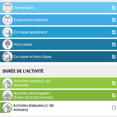
Sporadiques
En plusieurs séances
En classe seulement
Hors classe
En classe et hors classe
DURÉE DE L'ACTIVITÉ
Activités courtes (< 30
minutes)
Activités développées
(Entre 30 et 60 minutes)
Activités élaborées (> 60
minutes)