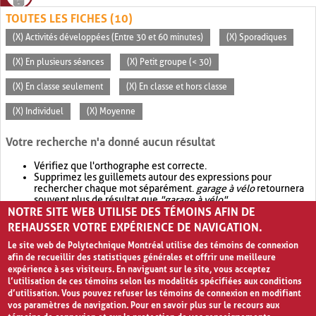
TOUTES LES FICHES (10)
(X) Activités développées (Entre 30 et 60 minutes)
(X) Sporadiques
(X) En plusieurs séances
(X) Petit groupe (< 30)
(X) En classe seulement
(X) En classe et hors classe
(X) Individuel
(X) Moyenne
Votre recherche n'a donné aucun résultat
Vérifiez que l'orthographe est correcte.
Supprimez les guillemets autour des expressions pour
rechercher chaque mot séparément.
garage à vélo
retournera
souvent plus de résultat que
"garage à vélo"
.
NOTRE SITE WEB UTILISE DES TÉMOINS AFIN DE
Envisagez d'élargir votre recherche avec
OR
.
garage OR vélo
retournera souvent plus de résultat que
garage à vélo
.
REHAUSSER VOTRE EXPÉRIENCE DE NAVIGATION.
Le site web de Polytechnique Montréal utilise des témoins de connexion
afin de recueillir des statistiques générales et offrir une meilleure
expérience à ses visiteurs. En naviguant sur le site, vous acceptez
l’utilisation de ces témoins selon les modalités spécifiées aux conditions
d’utilisation. Vous pouvez refuser les témoins de connexion en modifiant
vos paramètres de navigation. Pour en savoir plus sur le recours aux