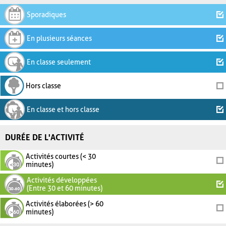
Sporadiques
En plusieurs séances
En classe seulement
Hors classe
En classe et hors classe
DURÉE DE L'ACTIVITÉ
Activités courtes (< 30
minutes)
Activités développées
(Entre 30 et 60 minutes)
Activités élaborées (> 60
minutes)