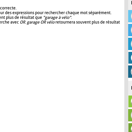
 correcte.
our des expressions pour rechercher chaque mot séparément.
nt plus de résultat que
"garage à vélo"
.
herche avec
OR
.
garage OR vélo
retournera souvent plus de résultat