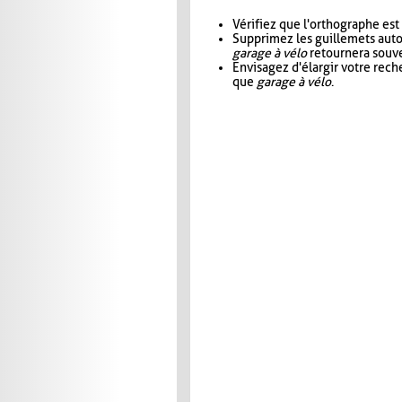
Vérifiez que l'orthographe est
Supprimez les guillemets aut
garage à vélo
retournera souve
Envisagez d'élargir votre rec
que
garage à vélo
.