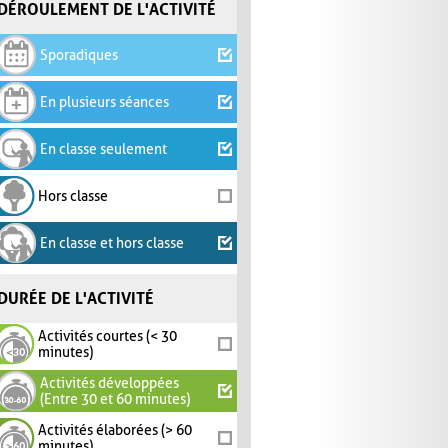
DÉROULEMENT DE L'ACTIVITÉ
Sporadiques
En plusieurs séances
En classe seulement
Hors classe
En classe et hors classe
DURÉE DE L'ACTIVITÉ
Activités courtes (< 30
minutes)
Activités développées
(Entre 30 et 60 minutes)
Activités élaborées (> 60
minutes)