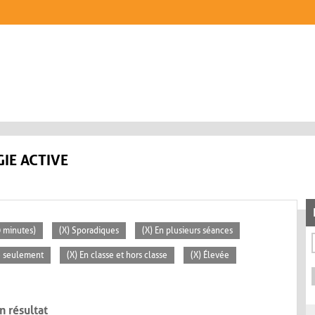
IE ACTIVE
0 minutes)
(X) Sporadiques
(X) En plusieurs séances
se seulement
(X) En classe et hors classe
(X) Élevée
n résultat