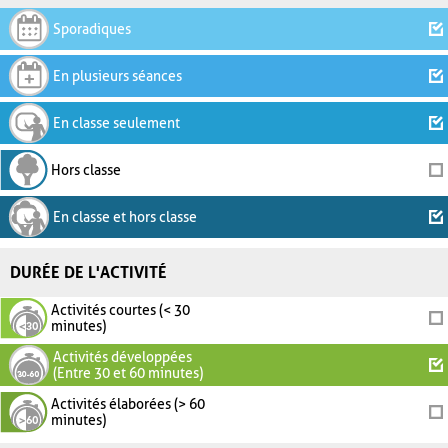
Sporadiques
En plusieurs séances
En classe seulement
Hors classe
En classe et hors classe
DURÉE DE L'ACTIVITÉ
Activités courtes (< 30
minutes)
Activités développées
(Entre 30 et 60 minutes)
Activités élaborées (> 60
minutes)