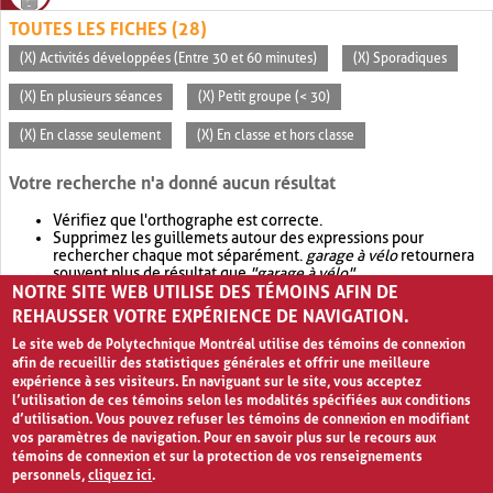
TOUTES LES FICHES (28)
(X) Activités développées (Entre 30 et 60 minutes)
(X) Sporadiques
(X) En plusieurs séances
(X) Petit groupe (< 30)
(X) En classe seulement
(X) En classe et hors classe
Votre recherche n'a donné aucun résultat
Vérifiez que l'orthographe est correcte.
Supprimez les guillemets autour des expressions pour
rechercher chaque mot séparément.
garage à vélo
retournera
souvent plus de résultat que
"garage à vélo"
.
NOTRE SITE WEB UTILISE DES TÉMOINS AFIN DE
Envisagez d'élargir votre recherche avec
OR
.
garage OR vélo
retournera souvent plus de résultat que
garage à vélo
.
REHAUSSER VOTRE EXPÉRIENCE DE NAVIGATION.
Le site web de Polytechnique Montréal utilise des témoins de connexion
afin de recueillir des statistiques générales et offrir une meilleure
expérience à ses visiteurs. En naviguant sur le site, vous acceptez
l’utilisation de ces témoins selon les modalités spécifiées aux conditions
d’utilisation. Vous pouvez refuser les témoins de connexion en modifiant
vos paramètres de navigation. Pour en savoir plus sur le recours aux
témoins de connexion et sur la protection de vos renseignements
personnels,
cliquez ici
.
Avis de confidentialité et conditions d’utilisation