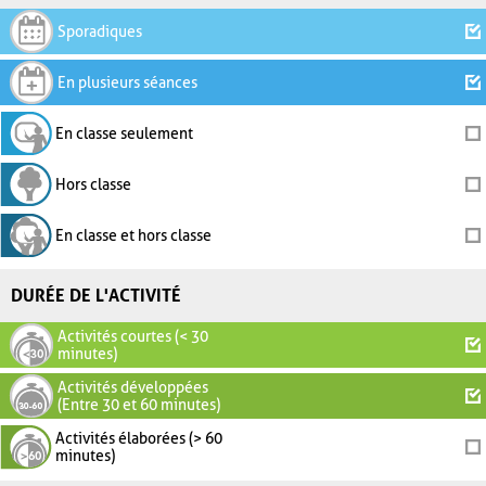
Sporadiques
En plusieurs séances
En classe seulement
Hors classe
En classe et hors classe
DURÉE DE L'ACTIVITÉ
Activités courtes (< 30
minutes)
Activités développées
(Entre 30 et 60 minutes)
Activités élaborées (> 60
minutes)