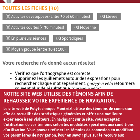
TOUTES LES FICHES (30)
(X) Activités développées (Entre 30 et 60 minutes)
(X) Élevée
(X) Activités courtes (< 30 minutes)
(X) Moyenne
(X) En plusieurs séances
(X) Sporadiques
(X) Moyen groupe (entre 30 et 100)
Votre recherche n'a donné aucun résultat
Vérifiez que l'orthographe est correcte.
Supprimez les guillemets autour des expressions pour
rechercher chaque mot séparément.
garage à vélo
retournera
souvent plus de résultat que
"garage à vélo"
.
NOTRE SITE WEB UTILISE DES TÉMOINS AFIN DE
Envisagez d'élargir votre recherche avec
OR
.
garage OR vélo
retournera souvent plus de résultat que
garage à vélo
.
REHAUSSER VOTRE EXPÉRIENCE DE NAVIGATION.
Le site web de Polytechnique Montréal utilise des témoins de connexion
afin de recueillir des statistiques générales et offrir une meilleure
expérience à ses visiteurs. En naviguant sur le site, vous acceptez
l’utilisation de ces témoins selon les modalités spécifiées aux conditions
d’utilisation. Vous pouvez refuser les témoins de connexion en modifiant
vos paramètres de navigation. Pour en savoir plus sur le recours aux