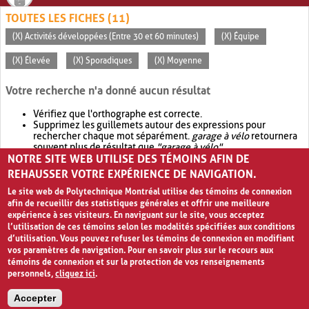
TOUTES LES FICHES (11)
(X) Activités développées (Entre 30 et 60 minutes)
(X) Équipe
(X) Élevée
(X) Sporadiques
(X) Moyenne
Votre recherche n'a donné aucun résultat
Vérifiez que l'orthographe est correcte.
Supprimez les guillemets autour des expressions pour
rechercher chaque mot séparément.
garage à vélo
retournera
souvent plus de résultat que
"garage à vélo"
.
NOTRE SITE WEB UTILISE DES TÉMOINS AFIN DE
Envisagez d'élargir votre recherche avec
OR
.
garage OR vélo
retournera souvent plus de résultat que
garage à vélo
.
REHAUSSER VOTRE EXPÉRIENCE DE NAVIGATION.
Le site web de Polytechnique Montréal utilise des témoins de connexion
afin de recueillir des statistiques générales et offrir une meilleure
expérience à ses visiteurs. En naviguant sur le site, vous acceptez
l’utilisation de ces témoins selon les modalités spécifiées aux conditions
d’utilisation. Vous pouvez refuser les témoins de connexion en modifiant
vos paramètres de navigation. Pour en savoir plus sur le recours aux
témoins de connexion et sur la protection de vos renseignements
personnels,
cliquez ici
.
Avis de confidentialité et conditions d’utilisation
Accepter