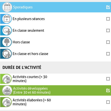
Sporadiques
En plusieurs séances
En classe seulement
Hors classe
En classe et hors classe
DURÉE DE L'ACTIVITÉ
Activités courtes (< 30
minutes)
Activités développées
(Entre 30 et 60 minutes)
Activités élaborées (> 60
minutes)