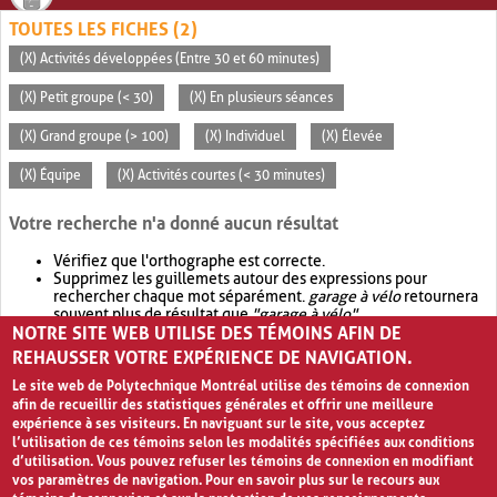
TOUTES LES FICHES (2)
(X) Activités développées (Entre 30 et 60 minutes)
(X) Petit groupe (< 30)
(X) En plusieurs séances
(X) Grand groupe (> 100)
(X) Individuel
(X) Élevée
(X) Équipe
(X) Activités courtes (< 30 minutes)
Votre recherche n'a donné aucun résultat
Vérifiez que l'orthographe est correcte.
Supprimez les guillemets autour des expressions pour
rechercher chaque mot séparément.
garage à vélo
retournera
souvent plus de résultat que
"garage à vélo"
.
NOTRE SITE WEB UTILISE DES TÉMOINS AFIN DE
Envisagez d'élargir votre recherche avec
OR
.
garage OR vélo
retournera souvent plus de résultat que
garage à vélo
.
REHAUSSER VOTRE EXPÉRIENCE DE NAVIGATION.
Le site web de Polytechnique Montréal utilise des témoins de connexion
afin de recueillir des statistiques générales et offrir une meilleure
expérience à ses visiteurs. En naviguant sur le site, vous acceptez
l’utilisation de ces témoins selon les modalités spécifiées aux conditions
d’utilisation. Vous pouvez refuser les témoins de connexion en modifiant
vos paramètres de navigation. Pour en savoir plus sur le recours aux