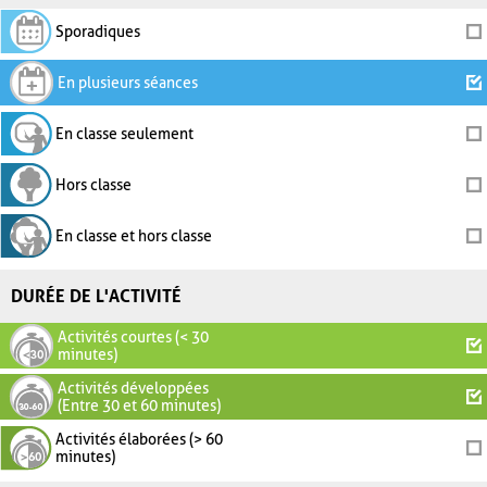
Sporadiques
En plusieurs séances
En classe seulement
Hors classe
En classe et hors classe
DURÉE DE L'ACTIVITÉ
Activités courtes (< 30
minutes)
Activités développées
(Entre 30 et 60 minutes)
Activités élaborées (> 60
minutes)