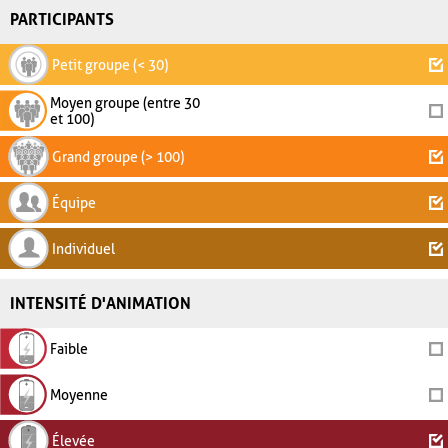
PARTICIPANTS
Petit groupe (< 30)
Moyen groupe (entre 30
et 100)
Grand groupe (> 100)
Équipe
Individuel
INTENSITÉ D'ANIMATION
Faible
Moyenne
Élevée